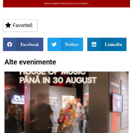
Favorite
0
Facebook
Twitter
LinkedIn
Alte evenimente