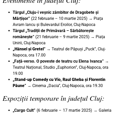
Târgul „Cluju-i veșnic zâmbitor de Dragobete și
Mărțișor”
(22 februarie – 10 martie 2025)
→
Piața
Avram Iancu și Bulevardul Eroilor, Cluj-Napoca
Târgul „Tradiții de Primăvară – Sărbătorește
românește”
(21 februarie – 9 martie 2025) → Piața
Unirii, Cluj-Napoca
„Hänsel și Gretel
”
→ Teatrul de Păpuși „Puck”, Cluj-
Napoca, ora 17.00
„Față-verso. O poveste de teatru cu Elena Ivanca”
→
Teatrul Național, Studio „Euphorion”, Cluj-Napoca, ora
19.00
„Stand-up Comedy cu Vio, Raul Gheba și Florentin
Păune
”
→ Cinema „Dacia”, Cluj-Napoca, ora 19.30
Expoziții temporare în județul Cluj:
„Cargo Cult”
(6 februarie – 17 martie 2025) → Galeria