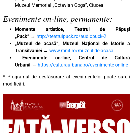
Muzeul Memorial „Octavian Goga”, Ciucea
Evenimente on-line, permanente:
Momente artistice, Teatrul de Păpuși
„Puck”
→
http://teatrulpuck.ro/audiopuck-2
„Muzeul de acasă”, Muzeul Național de Istorie a
Transilvaniei
→
www.mnit.ro/muzeul-de-acasa
Evenimente on-line, Centrul de Cultură
Urbană
→
https://culturaurbana.ro/evenimente-online
* Programul de desfășurare al evenimentelor poate suferi
modificări.