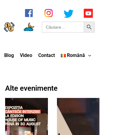
Search Button
Search
for:
Blog
Video
Contact
Română
Alte evenimente