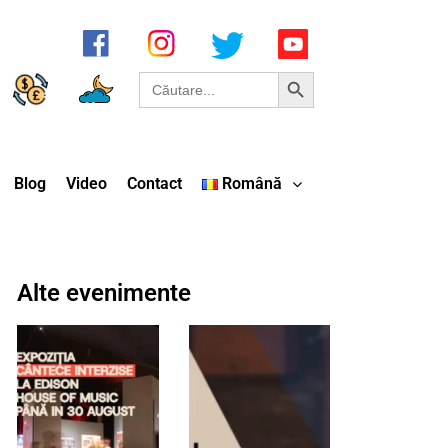
Search Button
Search
for:
Blog
Video
Contact
Română
Alte evenimente