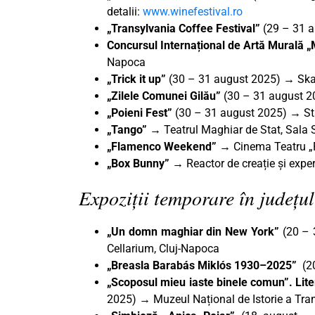
detalii:
www.winefestival.ro
„Transylvania Coffee Festival”
(29 – 31 a
Concursul Internațional de Artă Murală „
Napoca
„Trick it up”
(30 – 31 august 2025) → Skat
„Zilele Comunei Gilău”
(30 – 31 august 2
„Poieni Fest”
(30 – 31 august 2025) → Sta
„Tango”
→ Teatrul Maghiar de Stat, Sala 
„Flamenco Weekend”
→
Cinema Teatru „F
„Box Bunny” →
Reactor de creație și expe
Expoziții temporare în județul
„Un domn maghiar din New York”
(20 – 
Cellarium, Cluj-Napoca
„Breasla Barabás Miklós 1930–2025”
(2
„Scoposul mieu iaste binele comun”. Lite
2025) → Muzeul Național de Istorie a Tran