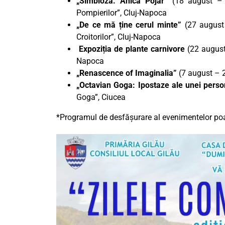
„Simbioză. Anica Pojar”
(18 august –
Pompierilor”, Cluj-Napoca
„De ce mă ține cerul minte”
(27 august
Croitorilor”, Cluj-Napoca
Expoziția de plante carnivore
(22 august
Napoca
„Renascence of Imaginalia”
(7 august – 
„Octavian Goga: Ipostaze ale unei person
Goga”, Ciucea
*Programul de desfășurare al evenimentelor poat