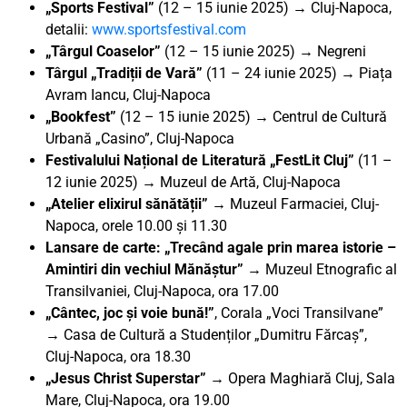
„Sports Festival”
(12 – 15 iunie 2025) → Cluj-Napoca,
detalii:
www.sportsfestival.com
„Târgul Coaselor”
(12 – 15 iunie 2025) → Negreni
Târgul „Tradiții de Vară”
(11 – 24 iunie 2025) → Piața
Avram Iancu, Cluj-Napoca
„Bookfest”
(12 – 15 iunie 2025) → Centrul de Cultură
Urbană „Casino”, Cluj-Napoca
Festivalului Național de Literatură „FestLit Cluj”
(11 –
12 iunie 2025) → Muzeul de Artă, Cluj-Napoca
„Atelier elixirul sănătății
”
→ Muzeul Farmaciei, Cluj-
Napoca, orele 10.00 și 11.30
Lansare de carte: „Trecând agale prin marea istorie –
Amintiri din vechiul Mănăștur” →
Muzeul Etnografic al
Transilvaniei, Cluj-Napoca, ora 17.00
„Cântec, joc și voie bună!”
, Corala „Voci Transilvane”
→ Casa de Cultură a Studenților „Dumitru Fărcaș”,
Cluj-Napoca, ora 18.30
„Jesus Christ Superstar”
→ Opera Maghiară Cluj, Sala
Mare, Cluj-Napoca, ora 19.00