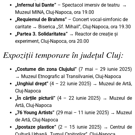
„Infernul lui Dante”
– Spectacol imersiv de teatru →
Muzeul MINA, Cluj-Napoca, ora 19.00
„Requiemul de Brahms”
– Concert vocal-simfonic de
caritate → Biserica „Sf. Mihail”, Cluj-Napoca, ora 19.30
„Partea 3. Solidaritatea” →
Reactor de creație și
experiment, Cluj-Napoca, ora 20.00
Expoziții temporare în județul Cluj:
„Costume din zona Clujului”
(7 mai – 29 iunie 2025)
→ Muzeul Etnografic al Transilvaniei, Cluj-Napoca
„Unghiul drept
”
(4 – 22 iunie 2025) → Muzeul de Artă,
Cluj-Napoca
„În cărțile picturii”
(4 – 22 iunie 2025)
→
Muzeul de
Artă, Cluj-Napoca
„76 Young Artists”
(29 mai – 11 iunie 2025)
→
Muzeul
de Artă, Cluj-Napoca
„Ipostaze plastice”
(2 – 15 iunie 2025) → Centrul de
Cultură Urbană „Turnul Croitorilor”, Cluj-Napoca