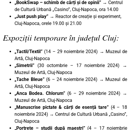
„BookSwap – schimb de cărți și de opinii” →
Centrul
de Cultură Urbană „Casino”, Cluj-Napoca, ora 14.00
„Just push play”
→ Reactor de creație și experiment,
Cluj-Napoca, orele 19.00 și 21.00
Expoziții temporare în județul Cluj:
„Tactil/Textil”
(14 – 29 noiembrie 2024) → Muzeul de
Artă, Cluj-Napoca
„Simetrii”
(30 octombrie – 17 noiembrie 2024) →
Muzeul de Artă, Cluj-Napoca
„Tache Bleue”
(6 – 24 noiembrie 2024) → Muzeul de
Artă, Cluj-Napoca
„Anca Bodea. Chlorum”
(6 – 29 noiembrie 2024) →
Muzeul de Artă, Cluj-Napoca
„Manuscrise pictate & cărți de esență tare”
(4 – 18
noiembrie 2024) → Centrul de Cultură Urbană „Casino”,
Cluj-Napoca
„Portrete – studii după maeștri”
(4 – 17 noiembrie