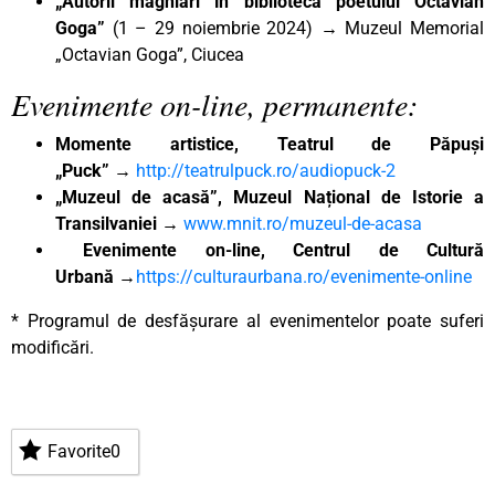
„Autorii maghiari în biblioteca poetului Octavian
Goga”
(1 – 29 noiembrie 2024) → Muzeul Memorial
„Octavian Goga”, Ciucea
Evenimente on-line, permanente:
Momente artistice, Teatrul de Păpuși
„Puck”
→
http://teatrulpuck.ro/audiopuck-2
„Muzeul de acasă”, Muzeul Național de Istorie a
Transilvaniei
→
www.mnit.ro/muzeul-de-acasa
Evenimente on-line, Centrul de Cultură
Urbană
→
https://culturaurbana.ro/evenimente-online
* Programul de desfășurare al evenimentelor poate suferi
modificări.
Favorite
0