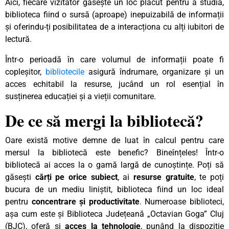
Aici, fiecare vizitator găsește un loc plăcut pentru a studia,
biblioteca fiind o sursă (aproape) inepuizabilă de informații
și oferindu-ți posibilitatea de a interacționa cu alți iubitori de
lectură.
Într-o perioadă în care volumul de informații poate fi
copleșitor,
bibliotecile
asigură îndrumare, organizare și un
acces echitabil la resurse, jucând un rol esențial în
susținerea educației și a vieții comunitare.
De ce să mergi la bibliotecă?
Oare există motive demne de luat în calcul pentru care
mersul la bibliotecă este benefic? Bineînțeles! Într-o
bibliotecă ai acces la o gamă largă de cunoștințe. Poți să
găsești
cărți pe orice subiect
, ai
resurse gratuite
, te poți
bucura de un mediu liniștit, biblioteca fiind un loc ideal
pentru
concentrare și productivitate
. Numeroase biblioteci,
așa cum este și Biblioteca Județeană „Octavian Goga” Cluj
(BJC), oferă și
acces la tehnologie
, punând la dispoziție