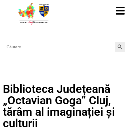
Search Button
Search
for:
Biblioteca Județeană
„Octavian Goga” Cluj,
tărâm al imaginației și
culturii