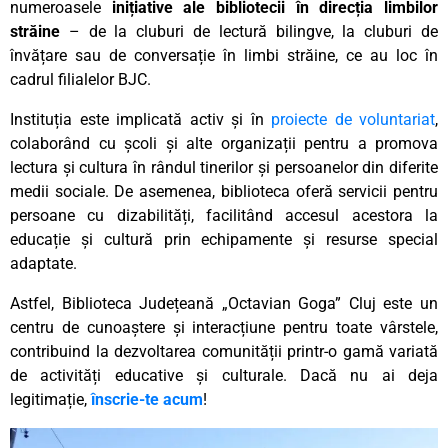
numeroasele
inițiative ale bibliotecii în direcția limbilor
străine
– de la cluburi de lectură bilingve, la cluburi de
învățare sau de conversație în limbi străine, ce au loc în
cadrul filialelor BJC.
Instituția este implicată activ și în
proiecte de voluntariat
,
colaborând cu școli și alte organizații pentru a promova
lectura și cultura în rândul tinerilor și persoanelor din diferite
medii sociale. De asemenea, biblioteca oferă servicii pentru
persoane cu dizabilități, facilitând accesul acestora la
educație și cultură prin echipamente și resurse special
adaptate.
Astfel, Biblioteca Județeană „Octavian Goga” Cluj este un
centru de cunoaștere și interacțiune pentru toate vârstele,
contribuind la dezvoltarea comunității printr-o gamă variată
de activități educative și culturale. Dacă nu ai deja
legitimație,
înscrie-te acum
!