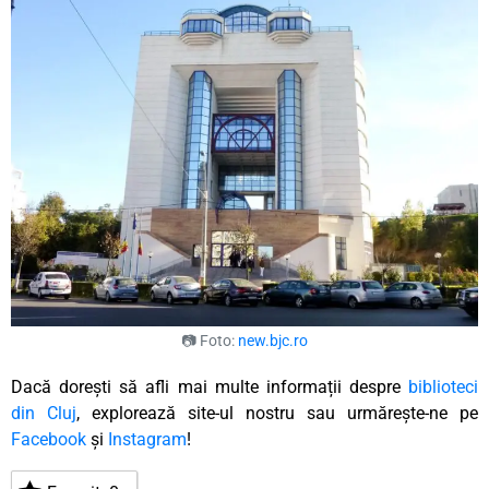
📷 Foto:
new.bjc.ro
Dacă dorești să afli mai multe informații despre
biblioteci
din Cluj
, explorează site-ul nostru sau urmărește-ne pe
Facebook
și
Instagram
!