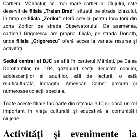
Cartierul Mănăștur, cel mai mare cartier al Clujului, este
deservit de
filiala „Traian Brad”
, situată pe strada Izlazului,
în timp ce
filiala „Zorilor”
oferă servicii pentru locuitorii din
zona Zorilor, pe strada Observatorului. De asemenea,
cartierul Grigorescu are propria filială, pe strada Donath,
unde
filiala „Grigorescu”
oferă acces la variate resurse și
activități.
Sediul central al BJC
se află în cartierul Mărăști, pe Calea
Dorobanților, nr. 104, găzduind secții dedicate copiilor,
adolescenților și adulților, săli de lectură, o sală
multiculturală, îndrăgitul American Corner, precum și
numeroase colecții speciale.
Toate aceste filiale fac parte din rețeaua BJC și joacă un rol
important în viața culturală și educativă a comunității
clujene.
Activități și evenimente la