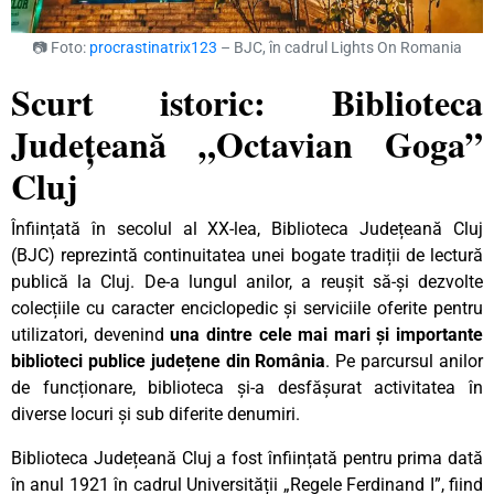
📷 Foto:
procrastinatrix123
– BJC, în cadrul Lights On Romania
Scurt istoric: Biblioteca
Județeană „Octavian Goga”
Cluj
Înființată în secolul al XX-lea, Biblioteca Județeană Cluj
(BJC) reprezintă continuitatea unei bogate tradiții de lectură
publică la Cluj. De-a lungul anilor, a reușit să-și dezvolte
colecțiile cu caracter enciclopedic și serviciile oferite pentru
utilizatori, devenind
una dintre cele mai mari și importante
biblioteci publice județene din România
. Pe parcursul anilor
de funcționare, biblioteca și-a desfășurat activitatea în
diverse locuri și sub diferite denumiri.
Biblioteca Județeană Cluj a fost înființată pentru prima dată
în anul 1921 în cadrul Universității „Regele Ferdinand I”, fiind