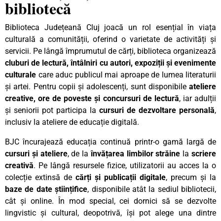
bibliotecă
Biblioteca Județeană Cluj joacă un rol esențial în viața
culturală a comunității, oferind o varietate de activități și
servicii. Pe lângă împrumutul de cărți, biblioteca organizează
cluburi de lectură, întâlniri cu autori, expoziții și evenimente
culturale
care aduc publicul mai aproape de lumea literaturii
și artei. Pentru copii și adolescenți, sunt disponibile
ateliere
creative, ore de poveste și concursuri de lectură
, iar adulții
și seniorii pot participa la
cursuri de dezvoltare personală
,
inclusiv la ateliere de educație digitală.
BJC încurajează educația continuă printr-o gamă largă de
cursuri și ateliere
, de la
învățarea limbilor străine
la
scriere
creativă
. Pe lângă resursele fizice, utilizatorii au acces la o
colecție extinsă de
cărți și publicații digitale
, precum și la
baze de date științifice
, disponibile atât la sediul bibliotecii,
cât și online. În mod special, cei dornici să se dezvolte
lingvistic și cultural, deopotrivă, își pot alege una dintre