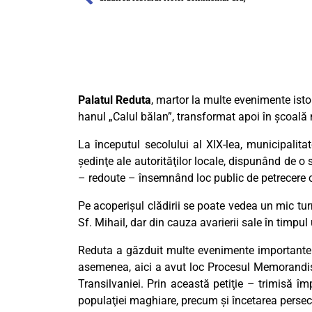
Palatul Reduta
, martor la multe evenimente istor
hanul „Calul bălan”, transformat apoi în şcoală 
La începutul secolului al XIX-lea, municipalitat
şedinţe ale autorităţilor locale, dispunând de o
– redoute – însemnând loc public de petrecere 
Pe acoperișul clădirii se poate vedea un mic turn 
Sf. Mihail, dar din cauza avarierii sale în timpu
Reduta a găzduit multe evenimente importante 
asemenea, aici a avut loc Procesul Memorandișt
Transilvaniei. Prin această petiţie – trimisă îm
populaţiei maghiare, precum şi încetarea persecu