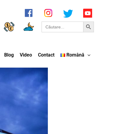
Search Button
Search
for:
Blog
Video
Contact
Română