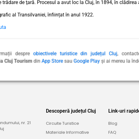
 trădare de ţară. Procesul a avut loc la Cluj, în 1894, în clădirea 
afic al Transilvaniei, înființat în anul 1922.
uta
rmații despre
obiectivele turistice din județul Cluj
, contac
ia Cluj Tourism
din
App Store
sau
Google Play
și ai mereu la în
Descoperă județul Cluj
Link-uri rapid
dumului, nr. 21
Circuite Turistice
Blog
uj
Materiale Informative
FAQ