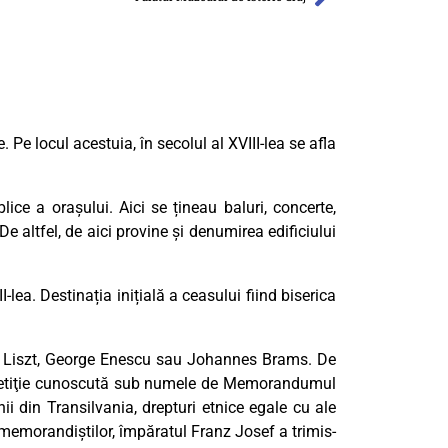
 Pe locul acestuia, în secolul al XVIII-lea se afla
lice a orașului. Aici se țineau baluri, concerte,
 altfel, de aici provine și denumirea edificiului
-lea. Destinația inițială a ceasului fiind biserica
tz Liszt, George Enescu sau Johannes Brams. De
 o petiţie cunoscută sub numele de Memorandumul
i din Transilvania, drepturi etnice egale cu ale
 memorandiştilor, împăratul Franz Josef a trimis-