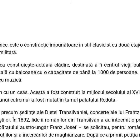
ice, este o construcție impunătoare în stil clasicist cu două etaje.
militară.
ea construiește actuala clădire, destinată a fi centrul vieții pub
 sală cu balcoane cu o capacitate de până la 1000 de persoane. De
cu muzică.
cu un ceas. Acesta a fost construit la mijlocul secolului al XVIII
l unui cutremur a fost mutat în turnul palatului Reduta.
precum şedinţe ale Dietei Transilvaniei, concerte ale lui Fran
ilor. În 1892, liderii românilor din Transilvania au întocmit
păratului austro-ungar Franz Josef – se solicitau, pentru români
ţiilor şi a încercărilor de maghiarizare. După ce a primit petiţia