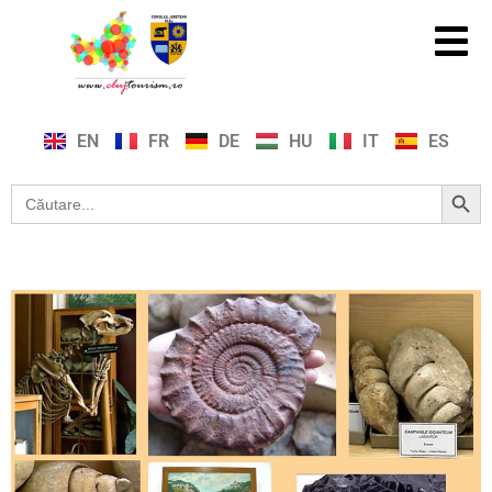
EN
FR
DE
HU
IT
ES
Search Button
Search
for: