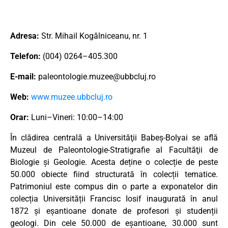
Adresa:
Str. Mihail Kogălniceanu, nr. 1
Telefon:
(004) 0264–405.300
E-mail:
paleontologie.muzee@ubbcluj.ro
Web:
www.muzee.ubbcluj.ro
Orar:
Luni–Vineri: 10:00–14:00
În clădirea centrală a Universităţii Babeş-Bolyai se află
Muzeul de Paleontologie-Stratigrafie al Facultăţii de
Biologie şi Geologie. Acesta deține o colecție de peste
50.000 obiecte fiind structurată în colecții tematice.
Patrimoniul este compus din o parte a exponatelor din
colecția Universității Francisc Iosif inaugurată în anul
1872 și eșantioane donate de profesori și studenții
geologi. Din cele 50.000 de eșantioane, 30.000 sunt