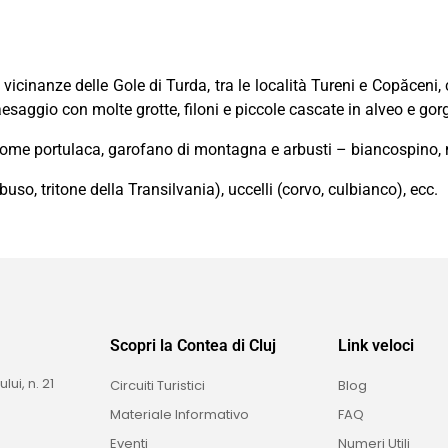
e vicinanze delle Gole di Turda, tra le località Tureni e Copăceni
esaggio con molte grotte, filoni e piccole cascate in alveo e gorg
 come portulaca, garofano di montagna e arbusti – biancospino, 
uso, tritone della Transilvania), uccelli (corvo, culbianco), ecc.
Scopri la Contea di Cluj
Link veloci
i, n. 21
Circuiti Turistici
Blog
Materiale Informativo
FAQ
Eventi
Numeri Utili