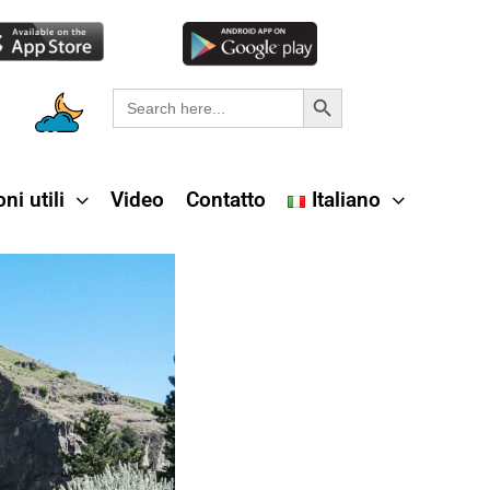
Search Button
Search
for:
ni utili
Video
Contatto
Italiano