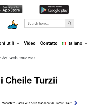
Search Button
Search
for:
ni utili
Video
Contatto
Italiano
 Cheile Turzii
Monastero ,,Sacro Velo della Madonna” di Floreşti-Tăuţi