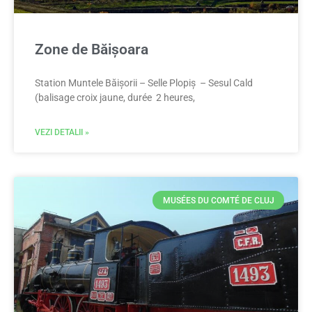
Zone de Băișoara
Station Muntele Băișorii – Selle Plopiș – Sesul Cald
(balisage croix jaune, durée 2 heures,
VEZI DETALII »
MUSÉES DU COMTÉ DE CLUJ