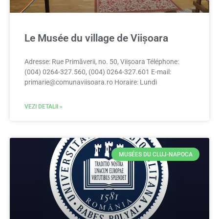
Le Musée du village de Viișoara
Adresse: Rue Primăverii, no. 50, Viișoara Téléphone:
(004) 0264-327.560, (004) 0264-327.601 E-mail:
primarie@comunaviisoara.ro
Horaire: Lundi
VEZI DETALII »
MUSÉES DU CLUJ-NAPOCA