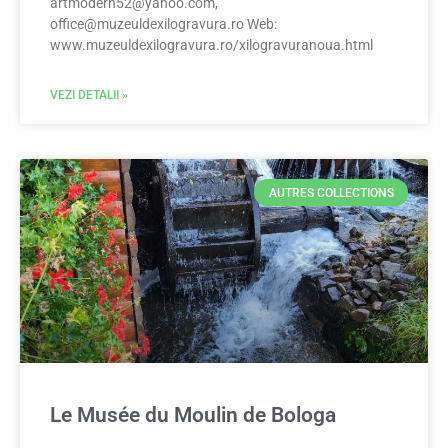
artmodern52@yahoo.com
,
office@muzeuldexilogravura.ro
Web:
www.muzeuldexilogravura.ro/xilogravuranoua.html
VEZI DETALII »
AUTRES COLLECTIONS
Le Musée du Moulin de Bologa