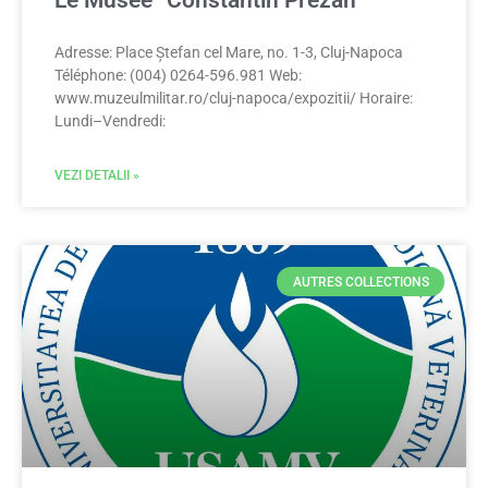
Le Musée ”Constantin Prezan”
Adresse: Place Ștefan cel Mare, no. 1-3, Cluj-Napoca
Téléphone: (004) 0264-596.981 Web:
www.muzeulmilitar.ro/cluj-napoca/expozitii/ Horaire:
Lundi–Vendredi:
VEZI DETALII »
AUTRES COLLECTIONS