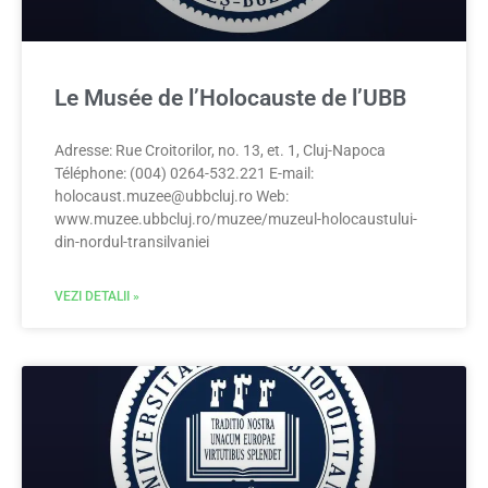
Le Musée de l’Holocauste de l’UBB
Adresse: Rue Croitorilor, no. 13, et. 1, Cluj-Napoca
Téléphone: (004) 0264-532.221 E-mail:
holocaust.muzee@ubbcluj.ro
Web:
www.muzee.ubbcluj.ro/muzee/muzeul-holocaustului-
din-nordul-transilvaniei
VEZI DETALII »