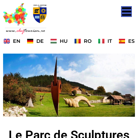
EN
DE
HU
RO
IT
ES
Le Parc de Sculptures