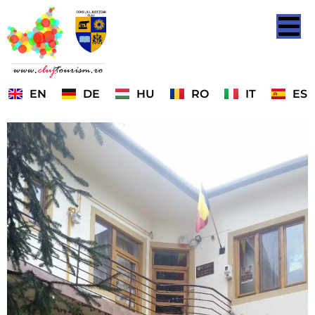
EN
DE
HU
RO
IT
ES