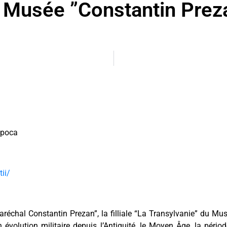
 Musée ”Constantin Prez
apoca
ii/
échal Constantin Prezan”, la filliale “La Transylvanie” du Musé
on évolution militaire depuis l’Antiquité, le Moyen Âge, la pér