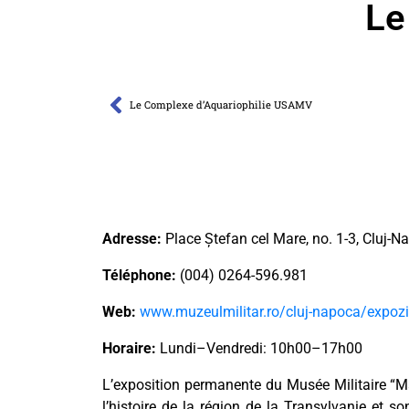
Le
Le Complexe d’Aquariophilie USAMV
Adresse:
Place Ștefan cel Mare, no. 1-3, Cluj-N
Téléphone:
(004) 0264-596.981
Web:
www.muzeulmilitar.ro/cluj-napoca/expozit
Horaire:
Lundi–Vendredi: 10h00–17h00
L’exposition permanente du Musée Militaire “Mar
l’histoire de la région de la Transylvanie et s