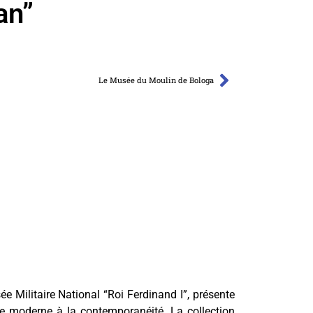
an”
Le Musée du Moulin de Bologa
e Militaire National “Roi Ferdinand I”, présente
iode moderne à la contemporanéité. La collection