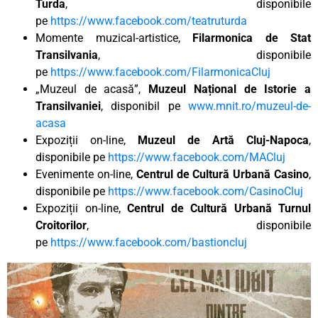
Turda
, disponibile
pe
https://www.facebook.com/teatruturda
Momente muzical-artistice,
Filarmonica de Stat
Transilvania
, disponibile
pe
https://www.facebook.com/FilarmonicaCluj
„Muzeul de acasă”,
Muzeul Național de Istorie a
Transilvaniei
, disponibil pe
www.mnit.ro/muzeul-de-
acasa
Expoziții on-line,
Muzeul de Artă Cluj-Napoca
,
disponibile pe
https://www.facebook.com/MACluj
Evenimente on-line,
Centrul de Cultură Urbană Casino
,
disponibile pe
https://www.facebook.com/CasinoCluj
Expoziții on-line,
Centrul de Cultură Urbană Turnul
Croitorilor
, disponibile
pe
https://www.facebook.com/bastioncluj