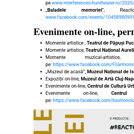
pe
www.interferences-huntheater.ro/2020
„
Baladele memoriei
”, Reac
www.facebook.com/events/1045898099
Evenimente on-line, pe
Momente artistice ,
Teatrul de Păpuși Pu
Momente artistice,
Teatrul Național Aure
Momente muzical-artistic
pe:
https://www.facebook.com/Filarmoni
„Muzeul de acasă”,
Muzeul Național de Ist
Expoziții on-line,
Muzeul de Artă Cluj-Na
Evenimente on-line,
Centrul de Cultură U
Evenimente on-line,
Centru
pe:
https://www.facebook.com/bastionclu