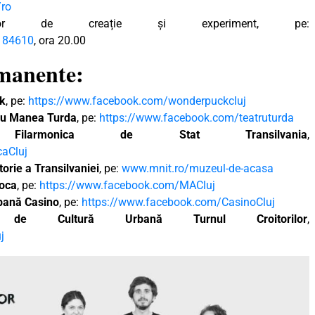
/ro
tor de creație și experiment, pe:
184610
, ora 20.00
rmanente:
ck
, pe:
https://www.facebook.com/wonderpuckcluj
liu Manea Turda
, pe:
https://www.facebook.com/teatruturda
e,
Filarmonica de Stat Transilvania
,
caCluj
orie a Transilvaniei
, pe:
www.mnit.ro/muzeul-de-acasa
poca
, pe:
https://www.facebook.com/MACluj
rbană Casino
, pe:
https://www.facebook.com/CasinoCluj
l de Cultură Urbană Turnul Croitorilor
,
j