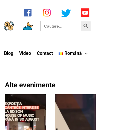
Search Button
Search
for:
Blog
Video
Contact
Română
Alte evenimente