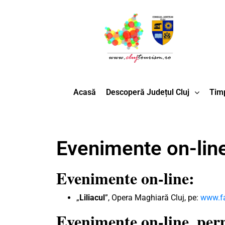
Acasă
Descoperă Județul Cluj
Timp
Evenimente on-line
Evenimente on-line:
„
Liliacul
”, Opera Maghiară Cluj, pe:
www.f
Evenimente on-line, pe