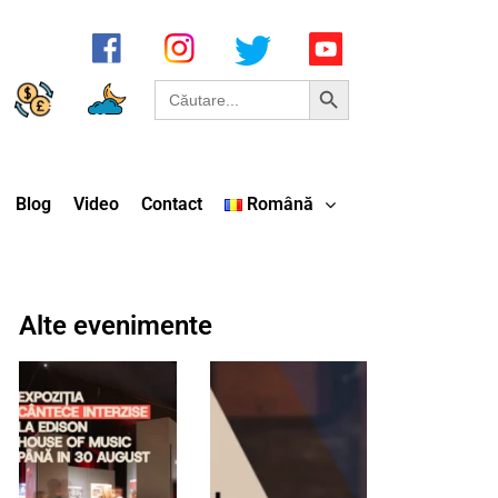
Search Button
Search
for:
Blog
Video
Contact
Română
Alte evenimente