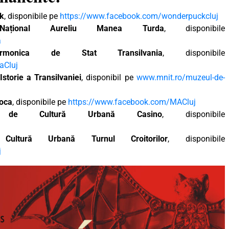
ck
, disponibile pe
https://www.facebook.com/wonderpuckcluj
 Național Aureliu Manea Turda
, disponibile
a
larmonica de Stat Transilvania
, disponibile
aCluj
storie a Transilvaniei
, disponibil pe
www.mnit.ro/muzeul-de-
poca
, disponibile pe
https://www.facebook.com/MACluj
l de Cultură Urbană Casino
, disponibile
Cultură Urbană Turnul Croitorilor
, disponibile
j