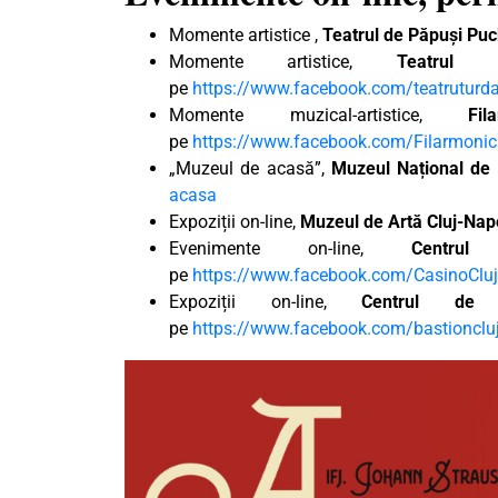
Momente artistice ,
Teatrul de Păpuși Pu
Momente artistice,
Teatrul
pe
https://www.facebook.com/teatruturd
Momente muzical-artistice,
Fi
pe
https://www.facebook.com/Filarmonic
„Muzeul de acasă”,
Muzeul Național de I
acasa
Expoziții on-line,
Muzeul de Artă Cluj-Na
Evenimente on-line,
Centru
pe
https://www.facebook.com/CasinoCluj
Expoziții on-line,
Centrul de 
pe
https://www.facebook.com/bastionclu