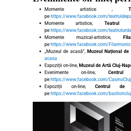
Momente artistice ,
pe
https://www.facebook.com/teatruldep
Momente artistice,
Teatrul
pe
https://www.facebook.com/teatruturd
Momente muzical-artistice,
Fi
pe
https://www.facebook.com/Filarmonic
„Muzeul de acasă”,
Muzeul Național de I
acasa
Expoziții on-line,
Muzeul de Artă Cluj-Na
Evenimente on-line,
Centru
pe
https://www.facebook.com/CasinoCluj
Expoziții on-line,
Centrul de 
pe
https://www.facebook.com/bastionclu