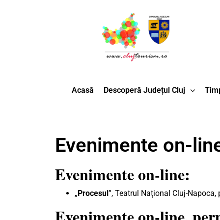
Acasă
Descoperă Județul Cluj
Timp
Evenimente on-line,
Evenimente on-line:
„
Procesul
”, Teatrul Național Cluj-Napoca,
Evenimente on-line, pe