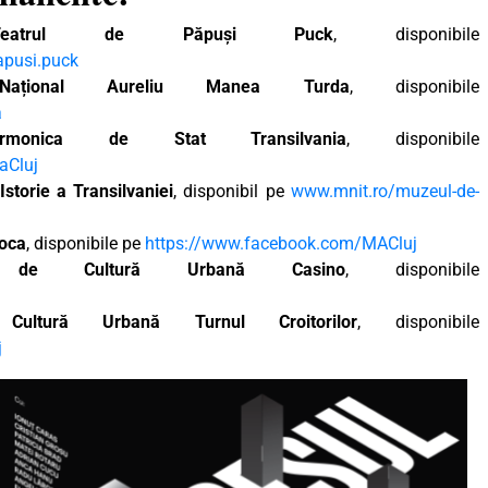
Teatrul de Păpuși Puck
, disponibile
apusi.puck
 Național Aureliu Manea Turda
, disponibile
a
larmonica de Stat Transilvania
, disponibile
aCluj
storie a Transilvaniei
, disponibil pe
www.mnit.ro/muzeul-de-
poca
, disponibile pe
https://www.facebook.com/MACluj
l de Cultură Urbană Casino
, disponibile
Cultură Urbană Turnul Croitorilor
, disponibile
j