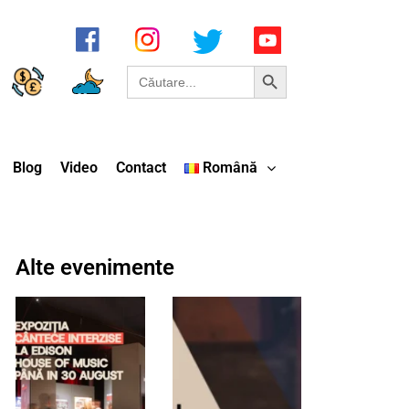
Search Button
Search
for:
Blog
Video
Contact
Română
Alte evenimente