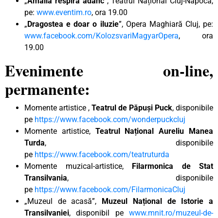
„
Amalia respiră adânc
”, Teatrul Național Cluj-Napoca,
pe:
www.eventim.ro
, ora 19.00
„
Dragostea e doar o iluzie
”, Opera Maghiară Cluj, pe:
www.facebook.com/KolozsvariMagyarOpera
, ora
19.00
Evenimente on-line,
permanente:
Momente artistice ,
Teatrul de Păpuși Puck
, disponibile
pe
https://www.facebook.com/wonderpuckcluj
Momente artistice,
Teatrul Național Aureliu Manea
Turda
, disponibile
pe
https://www.facebook.com/teatruturda
Momente muzical-artistice,
Filarmonica de Stat
Transilvania
, disponibile
pe
https://www.facebook.com/FilarmonicaCluj
„Muzeul de acasă”,
Muzeul Național de Istorie a
Transilvaniei
, disponibil pe
www.mnit.ro/muzeul-de-