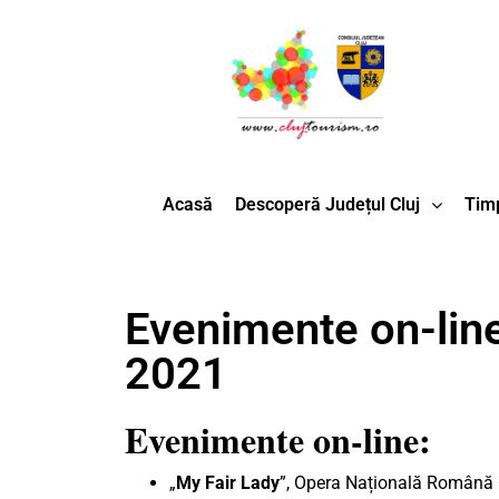
Acasă
Descoperă Județul Cluj
Timp
Evenimente on-line
2021
Evenimente on-line:
„
My Fair Lady
”, Opera Națională Română C