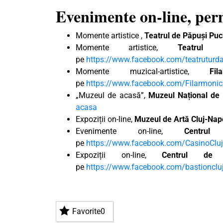
Evenimente on-line, pe
Momente artistice ,
Teatrul de Păpuși Pu
Momente artistice,
Teatrul
pe
https://www.facebook.com/teatruturd
Momente muzical-artistice,
Fi
pe
https://www.facebook.com/Filarmonic
„Muzeul de acasă”,
Muzeul Național de I
acasa
Expoziții on-line,
Muzeul de Artă Cluj-Na
Evenimente on-line,
Centru
pe
https://www.facebook.com/CasinoCluj
Expoziții on-line,
Centrul de 
pe
https://www.facebook.com/bastionclu
Favorite
0