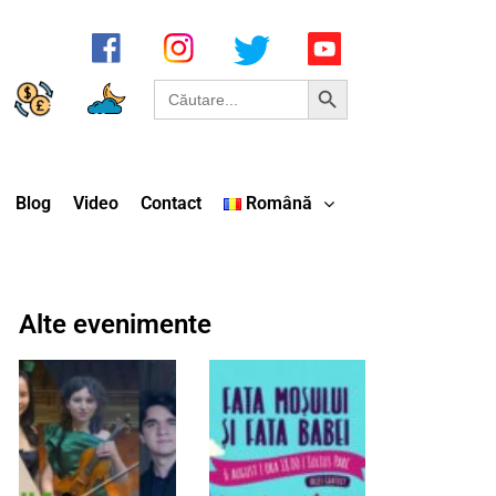
Search Button
Search
for:
Blog
Video
Contact
Română
Alte evenimente