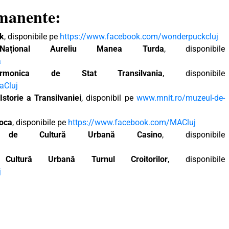
rmanente:
ck
, disponibile pe
https://www.facebook.com/wonderpuckcluj
 Național Aureliu Manea Turda
, disponibile
a
larmonica de Stat Transilvania
, disponibile
aCluj
storie a Transilvaniei
, disponibil pe
www.mnit.ro/muzeul-de-
poca
, disponibile pe
https://www.facebook.com/MACluj
l de Cultură Urbană Casino
, disponibile
Cultură Urbană Turnul Croitorilor
, disponibile
j