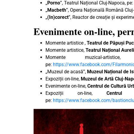
„
Porno
”, Teatrul Național Cluj-Napoca, pe
„
Macbeth
”, Opera Națională Română Cluj-
„
(In)corect
”, Reactor de creație și experim
Evenimente on-line, pe
Momente artistice ,
Teatrul de Păpuși Pu
Momente artistice,
Teatrul Național Aure
Momente muzical-artistic
pe:
https://www.facebook.com/Filarmoni
„Muzeul de acasă”,
Muzeul Național de Ist
Expoziții on-line,
Muzeul de Artă Cluj-Na
Evenimente on-line,
Centrul de Cultură U
Expoziții on-line,
Centrul
pe:
https://www.facebook.com/bastionclu