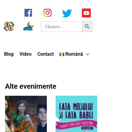
Search Button
Search
for:
Blog
Video
Contact
Română
Alte evenimente