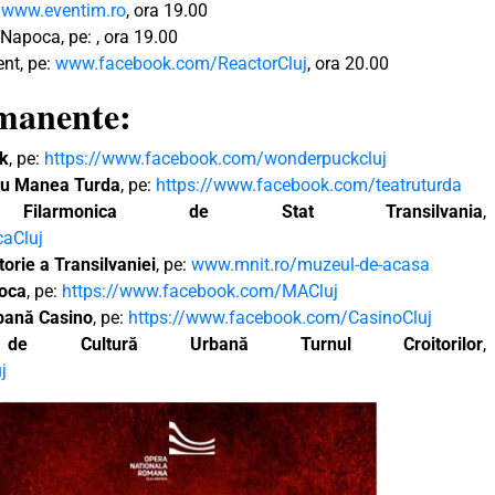
:
www.eventim.ro
, ora 19.00
Napoca, pe: , ora 19.00
ent, pe:
www.facebook.com/ReactorCluj
, ora 20.00
rmanente:
ck
, pe:
https://www.facebook.com/wonderpuckcluj
liu Manea Turda
, pe:
https://www.facebook.com/teatruturda
e,
Filarmonica de Stat Transilvania
,
caCluj
orie a Transilvaniei
, pe:
www.mnit.ro/muzeul-de-acasa
poca
, pe:
https://www.facebook.com/MACluj
rbană Casino
, pe:
https://www.facebook.com/CasinoCluj
 de Cultură Urbană Turnul Croitorilor
,
j