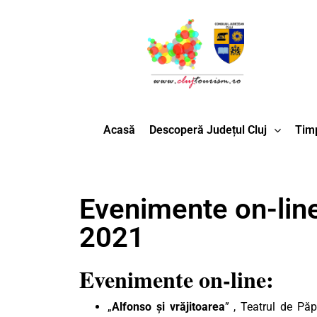
Acasă
Descoperă Județul Cluj
Timp
Evenimente on-line
2021
Evenimente on-line:
„
Alfonso și vrăjitoarea
” , Teatrul de Pă