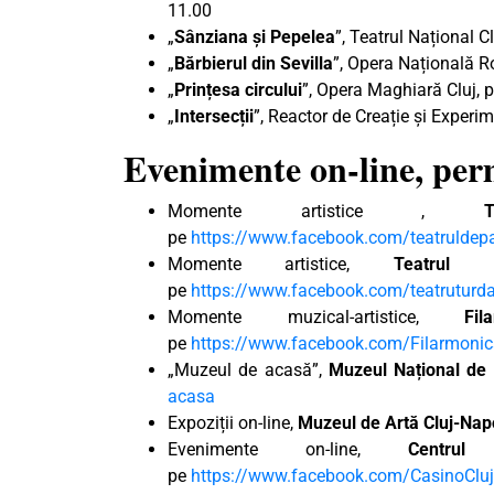
11.00
„
Sânziana și Pepelea
”, Teatrul Național 
„
Bărbierul din Sevilla
”, Opera Națională R
„
Prințesa circului
”, Opera Maghiară Cluj, 
„
Intersecții
”, Reactor de Creație și Experim
Evenimente on-line, pe
Momente artistice ,
pe
https://www.facebook.com/teatruldep
Momente artistice,
Teatrul
pe
https://www.facebook.com/teatruturd
Momente muzical-artistice,
Fi
pe
https://www.facebook.com/Filarmonic
„Muzeul de acasă”,
Muzeul Național de I
acasa
Expoziții on-line,
Muzeul de Artă Cluj-Na
Evenimente on-line,
Centru
pe
https://www.facebook.com/CasinoCluj