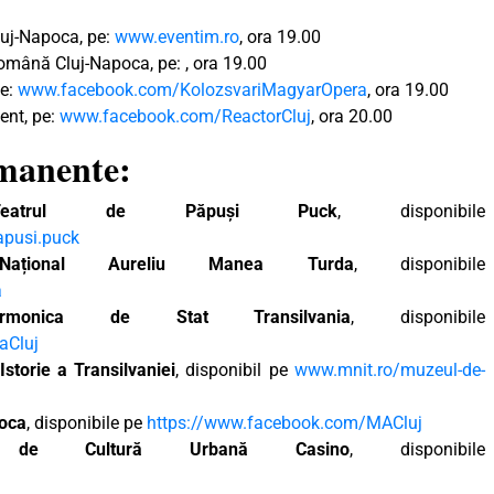
Cluj-Napoca, pe:
www.eventim.ro
, ora 19.00
omână Cluj-Napoca, pe: , ora 19.00
pe:
www.facebook.com/KolozsvariMagyarOpera
, ora 19.00
ent, pe:
www.facebook.com/ReactorCluj
, ora 20.00
rmanente:
Teatrul de Păpuși Puck
, disponibile
apusi.puck
 Național Aureliu Manea Turda
, disponibile
a
larmonica de Stat Transilvania
, disponibile
aCluj
storie a Transilvaniei
, disponibil pe
www.mnit.ro/muzeul-de-
poca
, disponibile pe
https://www.facebook.com/MACluj
l de Cultură Urbană Casino
, disponibile