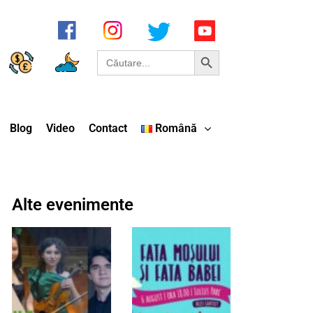
Search Button
Search
for:
Blog
Video
Contact
Română
Alte evenimente