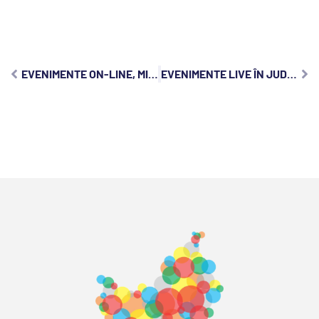
EVENIMENTE ON-LINE, MIERCURI, 21 OCTOMBRIE 2020
EVENIMENTE LIVE ÎN JUDEȚUL CLUJ, VINERI, 23 OCTOMBRIE 2020