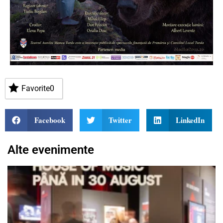
Favorite
0
Facebook
Twitter
LinkedIn
Alte evenimente