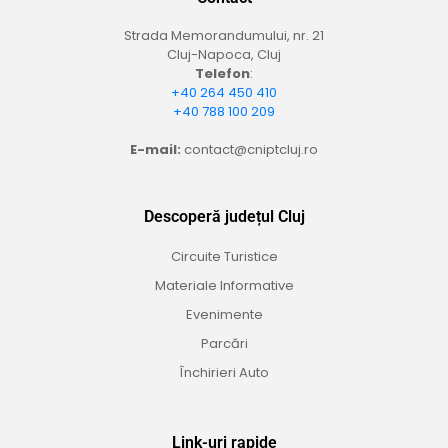
Strada Memorandumului, nr. 21
Cluj-Napoca, Cluj
Telefon
:
+40 264 450 410
+40 788 100 209
E-mail:
contact@cniptcluj.ro
Descoperă județul Cluj
Circuite Turistice
Materiale Informative
Evenimente
Parcări
Închirieri Auto
Link-uri rapide