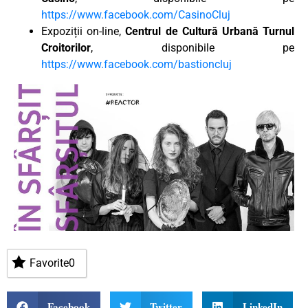
https://www.facebook.com/CasinoCluj
Expoziții on-line,
Centrul de Cultură Urbană Turnul
Croitorilor
, disponibile pe
https://www.facebook.com/bastioncluj
Favorite
0
Facebook
Twitter
LinkedIn