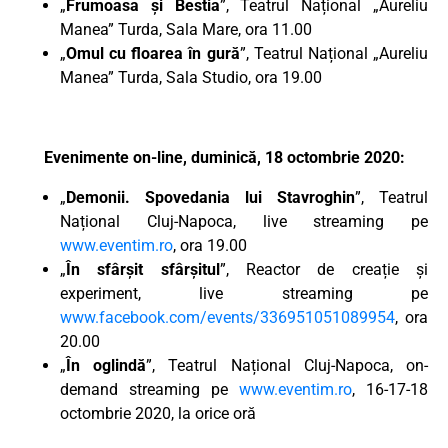
„
Frumoasa și Bestia
”, Teatrul Național „Aureliu
Manea” Turda, Sala Mare, ora 11.00
„
Omul cu floarea în gură
”, Teatrul Național „Aureliu
Manea” Turda, Sala Studio, ora 19.00
Evenimente on-line, duminică, 18 octombrie 2020:
„
Demonii. Spovedania lui Stavroghin
”, Teatrul
Național Cluj-Napoca, live streaming pe
www.eventim.ro
, ora 19.00
„
În sfârșit sfârșitul
”, Reactor de creație și
experiment, live streaming pe
www.facebook.com/events/336951051089954
, ora
20.00
„
În oglindă
”, Teatrul Național Cluj-Napoca, on-
demand streaming pe
www.eventim.ro
, 16-17-18
octombrie 2020, la orice oră