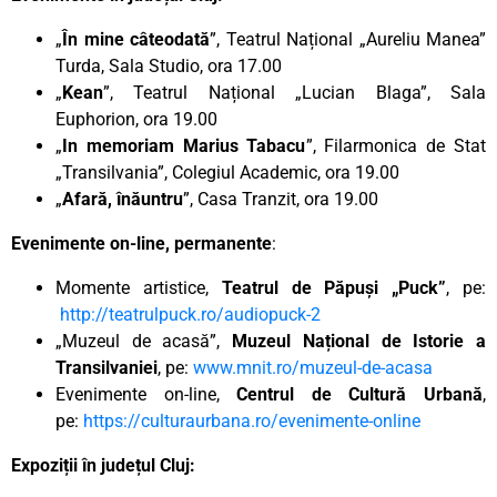
„
În mine câteodată
”, Teatrul Național „Aureliu Manea”
Turda, Sala Studio, ora 17.00
„
Kean
”, Teatrul Național „Lucian Blaga”, Sala
Euphorion, ora 19.00
„
In memoriam Marius Tabacu
”, Filarmonica de Stat
„Transilvania”, Colegiul Academic, ora 19.00
„
Afară, înăuntru
”, Casa Tranzit, ora 19.00
Evenimente on-line, permanente
:
Momente artistice,
Teatrul de Păpuși „Puck”
, pe:
http://teatrulpuck.ro/audiopuck-2
„Muzeul de acasă”,
Muzeul Național de Istorie a
Transilvaniei
, pe:
www.mnit.ro/muzeul-de-acasa
Evenimente on-line,
Centrul de Cultură Urbană
,
pe:
https://culturaurbana.ro/evenimente-online
Expoziții în județul Cluj: