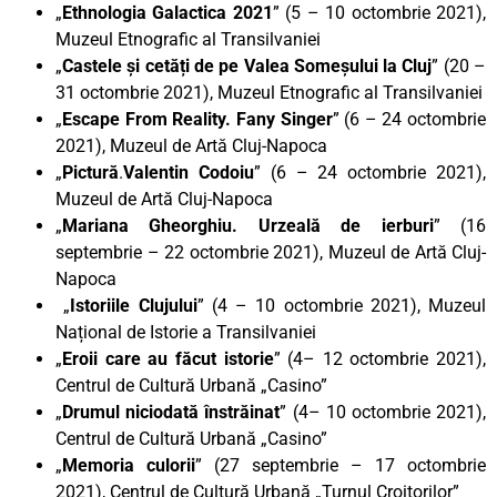
„
Ethnologia Galactica
2021
” (5 – 10 octombrie 2021),
Muzeul Etnografic al Transilvaniei
„
Castele și cetăți de pe Valea Someșului la Cluj
” (20 –
31 octombrie 2021), Muzeul Etnografic al Transilvaniei
„
Escape From Reality. Fany Singer
” (6 – 24 octombrie
2021), Muzeul de Artă Cluj-Napoca
„
Pictură
.
Valentin Codoiu
” (6 – 24 octombrie 2021),
Muzeul de Artă Cluj-Napoca
„
Mariana Gheorghiu. Urzeală de ierburi
” (16
septembrie – 22 octombrie 2021), Muzeul de Artă Cluj-
Napoca
„
Istoriile Clujului
” (4 – 10 octombrie 2021), Muzeul
Național de Istorie a Transilvaniei
„
Eroii care au făcut istorie
” (4– 12 octombrie 2021),
Centrul de Cultură Urbană „Casino”
„
Drumul niciodată înstrăinat
” (4– 10 octombrie 2021),
Centrul de Cultură Urbană „Casino”
„
Memoria culorii
” (27 septembrie – 17 octombrie
2021), Centrul de Cultură Urbană „Turnul Croitorilor”