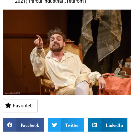
2021) Parcul Industrial „Tetarom I”
Favorite
0
Facebook
Twitter
LinkedIn