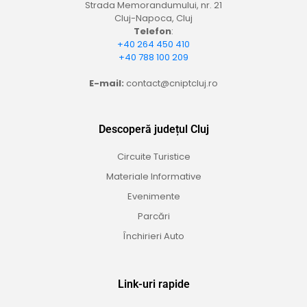
Strada Memorandumului, nr. 21
Cluj-Napoca, Cluj
Telefon
:
+40 264 450 410
+40 788 100 209
E-mail:
contact@cniptcluj.ro
Descoperă județul Cluj
Circuite Turistice
Materiale Informative
Evenimente
Parcări
Închirieri Auto
Link-uri rapide