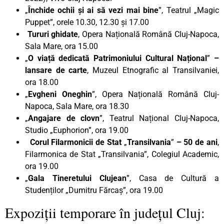
„
Închide ochii și ai să vezi mai bine
”, Teatrul „Magic
Puppet”, orele 10.30, 12.30 și 17.00
Tururi ghidate
, Opera Națională Română Cluj-Napoca,
Sala Mare, ora 15.00
„
O viață dedicată Patrimoniului Cultural Național
”
–
lansare de carte
, Muzeul Etnografic al Transilvaniei,
ora 18.00
„
Evgheni Oneghin
”, Opera Națională Română Cluj-
Napoca, Sala Mare, ora 18.30
„
Angajare de clovn
”, Teatrul Național Cluj-Napoca,
Studio „Euphorion”, ora 19.00
Corul Filarmonicii de Stat
„
Transilvania
”
– 50 de ani
,
Filarmonica de Stat „Transilvania”, Colegiul Academic,
ora 19.00
„
Gala Tineretului Clujean
”, Casa de Cultură a
Studenților „Dumitru Fărcaș”, ora 19.00
Expoziții temporare în județul Cluj: