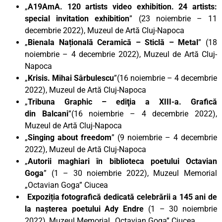
„
A19AmA. 120 artists video exhibition. 24 artists:
special invitation exhibition
” (23 noiembrie – 11
decembrie 2022), Muzeul de Artă Cluj-Napoca
„
Bienala Națională Ceramică – Sticlă – Metal
” (18
noiembrie – 4 decembrie 2022), Muzeul de Artă Cluj-
Napoca
„
Krisis. Mihai Sârbulescu
”(16 noiembrie – 4 decembrie
2022), Muzeul de Artă Cluj-Napoca
„
Tribuna Graphic – ediţia a XIII-a. Grafică
din
Balcani
”(16 noiembrie – 4 decembrie 2022),
Muzeul de Artă Cluj-Napoca
„
Singing about freedom
” (9 noiembrie – 4 decembrie
2022), Muzeul de Artă Cluj-Napoca
„
Autorii maghiari în biblioteca poetului Octavian
Goga
” (1 – 30 noiembrie 2022), Muzeul Memorial
„Octavian Goga” Ciucea
Expoziția fotografică dedicată celebrării a 145 ani de
la nașterea poetului Ady Endre
(1 – 30 noiembrie
2022), Muzeul Memorial „Octavian Goga” Ciucea