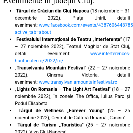
Târgul de Crăciun din Cluj-Napoca
(18 noiembrie – 31
decembrie 2022), Piața Unirii, detalii
eveniment:
www.facebook.com/events/438760644878
active_tab=about
Festivalului Internațional de Teatru
„
Interferențe
” (17
– 27 noiembrie 2022), Teatrul Maghiar de Stat Cluj,
detalii eveniment:
www.interferences-
huntheater.ro/2022/ro/
„
Transylvania Mountain Festival
” (22 – 27 noiembrie
2022), Cinema Victoria, detalii
eveniment:
www.transylvaniamountainfestival.ro
„
Lights On Romania – The Light Art Festival
” (18 – 27
noiembrie 2022), în zonele The Office, Iulius Parc și
Podul Elisabeta
Târgul de Wellness
„
Forever Young
” (25 – 26
noiembrie 2022), Centrul de Cultură Urbamă „Casino”
Târgul de Turism
„
Touristica
” (25 – 27 noiembrie
2022), Vivo Cluj-Napoca!