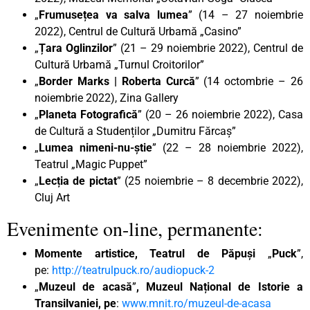
„
Frumusețea va salva lumea
” (14 – 27 noiembrie
2022), Centrul de Cultură Urbamă „Casino”
„
Țara Oglinzilor
” (21 – 29 noiembrie 2022), Centrul de
Cultură Urbamă „Turnul Croitorilor”
„
Border Marks | Roberta Curcă
” (14 octombrie – 26
noiembrie 2022), Zina Gallery
„
Planeta Fotografică
” (20 – 26 noiembrie 2022), Casa
de Cultură a Studenților „Dumitru Fărcaș”
„
Lumea nimeni-nu-știe
” (22 – 28 noiembrie 2022),
Teatrul „Magic Puppet”
„
Lecția de pictat
” (25 noiembrie – 8 decembrie 2022),
Cluj Art
Evenimente on-line, permanente:
Momente artistice, Teatrul de Păpuși
„
Puck
”,
pe:
http://teatrulpuck.ro/audiopuck-2
„
Muzeul de acasă
”
, Muzeul Național de Istorie a
Transilvaniei, pe
:
www.mnit.ro/muzeul-de-acasa