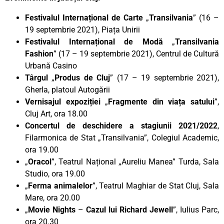
Festivalul Internațional de Carte
„
Transilvania
” (16 –
19 septembrie 2021), Piața Unirii
Festivalul Internațional de Modă
„
Transilvania
Fashion
” (17 – 19 septembrie 2021), Centrul de Cultură
Urbană Casino
Târgul
„
Produs de Cluj
” (17 – 19 septembrie 2021),
Gherla, platoul Autogării
Vernisajul expoziției
„
Fragmente din viața satului
”,
Cluj Art, ora 18.00
Concertul de deschidere a stagiunii 2021/2022
,
Filarmonica de Stat „Transilvania”, Colegiul Academic,
ora 19.00
„
Oracol
”, Teatrul Național „Aureliu Manea” Turda, Sala
Studio, ora 19.00
„
Ferma animalelor
”, Teatrul Maghiar de Stat Cluj, Sala
Mare, ora 20.00
„
Movie Nights
–
Cazul lui Richard Jewell
”, Iulius Parc,
ora 20.30