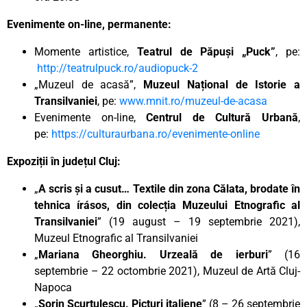
Evenimente on-line, permanente:
Momente artistice,
Teatrul de Păpuși „Puck”
, pe:
http://teatrulpuck.ro/audiopuck-2
„Muzeul de acasă”,
Muzeul Național de Istorie a
Transilvaniei
, pe:
www.mnit.ro/muzeul-de-acasa
Evenimente on-line,
Centrul de Cultură Urbană
,
pe:
https://culturaurbana.ro/evenimente-online
Expoziții în județul Cluj:
„
A scris și a cusut… Textile din zona Călata, brodate în
tehnica írásos, din colecția Muzeului Etnografic al
Transilvaniei
” (19 august – 19 septembrie 2021),
Muzeul Etnografic al Transilvaniei
„
Mariana Gheorghiu. Urzeală de ierburi
” (16
septembrie – 22 octombrie 2021), Muzeul de Artă Cluj-
Napoca
„
Sorin Scurtulescu. Picturi italiene
” (8 – 26 septembrie