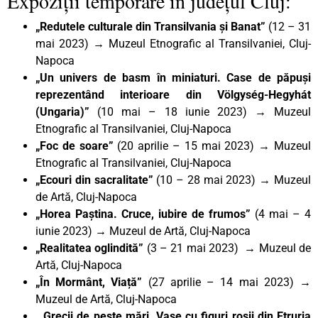
Expoziții temporare în județul Cluj:
„Redutele culturale din Transilvania și Banat”
(12 – 31
mai 2023)
→
Muzeul Etnografic al Transilvaniei, Cluj-
Napoca
„Un univers de basm în miniaturi. Case de păpuși
reprezentând interioare din Völgység-Hegyhát
(Ungaria)”
(10 mai – 18 iunie 2023) → Muzeul
Etnografic al Transilvaniei, Cluj-Napoca
„Foc de soare”
(20 aprilie – 15 mai 2023) → Muzeul
Etnografic al Transilvaniei, Cluj-Napoca
„Ecouri din sacralitate”
(10 – 28 mai 2023) → Muzeul
de Artă, Cluj-Napoca
„Horea Paștina. Cruce, iubire de frumos”
(4 mai – 4
iunie 2023) → Muzeul de Artă, Cluj-Napoca
„Realitatea oglindită”
(3 – 21 mai 2023) → Muzeul de
Artă, Cluj-Napoca
„În Mormânt, Viață”
(27 aprilie – 14 mai 2023) →
Muzeul de Artă, Cluj-Napoca
„Grecii de peste mări. Vase cu figuri roșii din Etruria