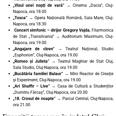
„Visul unei nopți de vară” →
Cinema „Dacia”, Cluj-
Napoca, ora 18.00
„Tosca”
→ Opera Națională Română, Sala Mare, Cluj-
Napoca, ora 18.30
Concert simfonic – dirijor Gregory Vajda
, Filarmonica
de Stat „Transilvania” → Auditorium Maximum, Cluj-
Napoca, ora 19.00
„Angajare de clovn”
→ Teatrul Național, Studio
„Euphorion”, Cluj-Napoca, ora 19.00
„Romeo și Julieta”
→ Teatrul Maghiar de Stat Cluj,
Sala Studio, Cluj-Napoca, ora 19.00
„Bucătăria familiei Balaur” →
Mini Reactor de Creație
și Experiment, Cluj-Napoca, ora 19.00
„Ari Shaffir – Live” →
Casa de Cultură a Studenților
„Dumitru Fărcaș”, Cluj-Napoca, ora 20.00
„18. Crosul de noapte” →
Parcul Central, Cluj-Napoca,
ora 21.00