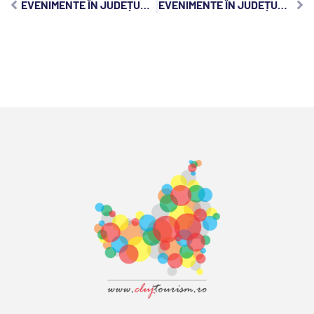
EVENIMENTE ÎN JUDEȚUL CLUJ, JOI, 11 MAI 2023:
EVENIMENTE ÎN JUDEȚUL CLUJ, SÂMBĂTĂ, 13 MAI 2023: