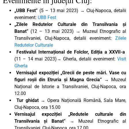
„UBB Fest”
(5 – 13 mai 2023) → Cluj-Napoca, detalii
eveniment:
UBB Fest
„Zilele Redutelor Culturale din Transilvania și
Banat”
(12 – 13 mai 2023) → Muzeul Etnografic al
Transilvaniei, Cluj-Napoca, detalii eveniment:
Zilele
Redutelor Culturale
Festivalul Internațional de Folclor, Ediția a XXVII-a
(11 – 14 mai 2023)
→
Gherla, detalii eveniment:
Visit
Gherla
Vernisajul expoziției
„Grecii de peste mări. Vase cu
figuri roșii din Etruria și Magna Grecia” →
Muzeul
Național de Istorie a Transilvaniei, Cluj-Napoca, ora
12.00
Tur ghidat
→ Opera Națională Română, Sala Mare,
Cluj-Napoca, ora 15.00
Vernisajul expoziției „Redutele culturale din
Transilvania și Banat” →
Muzeul Etnografic al
Transilvaniei, Cluj-Napoca, ora 17.00