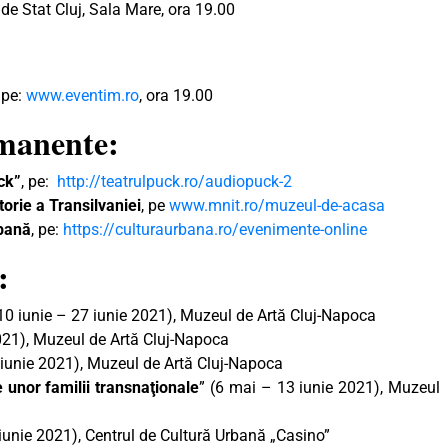
 de Stat Cluj, Sala Mare, ora 19.00
 pe:
www.eventim.ro
, ora 19.00
rmanente:
ck”
, pe:
http://teatrulpuck.ro/audiopuck-2
orie a Transilvaniei
, pe
www.mnit.ro/muzeul-de-acasa
rbană
, pe:
https://culturaurbana.ro/evenimente-online
:
(10 iunie – 27 iunie 2021), Muzeul de Artă Cluj-Napoca
2021), Muzeul de Artă Cluj-Napoca
3 iunie 2021), Muzeul de Artă Cluj-Napoca
e unor familii transnaţionale
” (6 mai – 13 iunie 2021), Muzeul
iunie 2021), Centrul de Cultură Urbană „Casino”