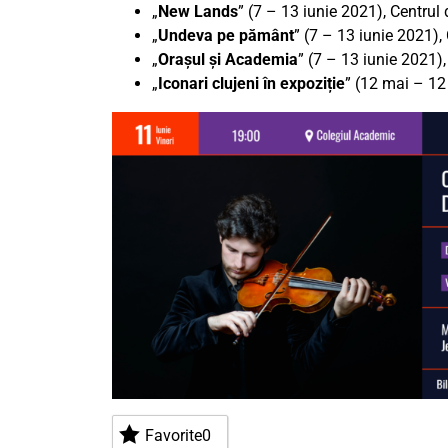
„
New Lands
” (7 – 13 iunie 2021), Centrul 
„
Undeva pe pământ
” (7 – 13 iunie 2021),
„
Orașul și Academia
” (7 – 13 iunie 2021),
„
Iconari clujeni în expoziție
” (12 mai – 1
Favorite
0