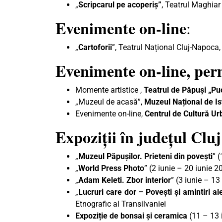
„
Scripcarul pe acoperiș”
, Teatrul Maghiar
Evenimente on-line
:
„
Cartoforii
”, Teatrul Național Cluj-Napoca,
Evenimente on-line, pe
Momente artistice ,
Teatrul de Păpuși „Pu
„Muzeul de acasă”,
Muzeul Național de Ist
Evenimente on-line,
Centrul de Cultură U
Expoziții în județul Cluj
„
Muzeul Păpușilor. Prieteni din povești
” 
„
World Press Photo
” (2 iunie – 20 iunie 
„
Adam Keleti. Zbor interior
” (3 iunie – 1
„
Lucruri care dor – Poveşti şi amintiri al
Etnografic al Transilvaniei
Expoziție de bonsai și ceramica
(11 – 13 