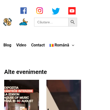
Search Button
Search
for:
Blog
Video
Contact
Română
Alte evenimente