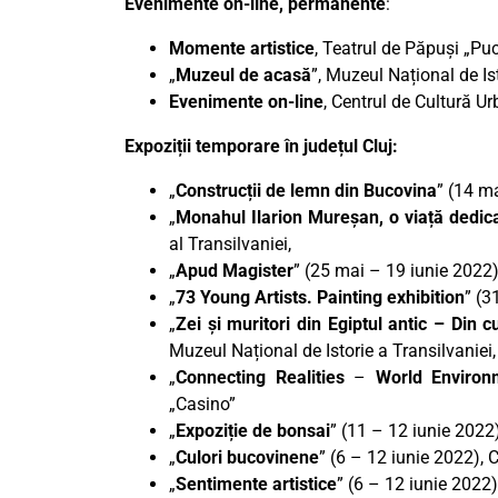
Evenimente on-line, permanente
:
Momente artistice
, Teatrul de Păpuși „Pu
„
Muzeul de acasă
”, Muzeul Național de Ist
Evenimente on-line
, Centrul de Cultură U
Expoziții temporare în județul Cluj:
„
Construcții de lemn din Bucovina
” (14 m
„
Monahul Ilarion Mureșan, o viață dedica
al Transilvaniei,
„
Apud Magister
” (25 mai – 19 iunie 2022
„
73 Young Artists. Painting exhibition
” (3
„
Zei și muritori din Egiptul antic – Din c
Muzeul Național de Istorie a Transilvaniei,
„
Connecting Realities
–
World Environ
„Casino”
„
Expoziție de bonsai
” (11 – 12 iunie 2022
„
Culori bucovinene
” (6 – 12 iunie 2022), 
„
Sentimente artistice
” (6 – 12 iunie 2022)