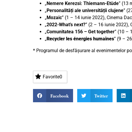
„
Nemere Kerezsi: Thiemann-Etüde
” (13 
„
Personalități ale universității clujene
” (2
„
Mozaic
” (1 – 14 iunie 2022), Cinema Dac
„
2022-What’s next?
” (2 – 16 iunie 2022), C
„
Comunitatea 156 – Get together
” (10 – 
„
Recycler les énergies humaines
” (9 – 26
* Programul de desfășurare al evenimentelor poa
Favorite
0
Facebook
Twitter