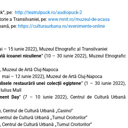
ck”, pe:
http://teatrulpuck.ro/audiopuck-2
orie a Transilvaniei, pe:
www.mnit.ro/muzeul-de-acasa
rbană, pe:
https://culturaurbana.ro/evenimente-online
ai – 15 iunie 2022), Muzeul Etnografic al Transilvaniei
tă icoanei niculiene
” (10 – 30 iunie 2022), Muzeul Etnografic
), Muzeul de Artă Cluj-Napoca
1 mai – 12 iunie 2022), Muzeul de Artă Cluj-Napoca
ulisele restaurării unei colecții egiptene
” (1 – 30 iunie 2022),
 Iulius Mall
ment Day
” (7 – 10 iunie 2022), Centrul de Cultură Urbană
), Centrul de Cultură Urbană „Casino”
Centrul de Cultură Urbană „Turnul Croitorilor”
, Centrul de Cultură Urbană „Turnul Croitorilor”