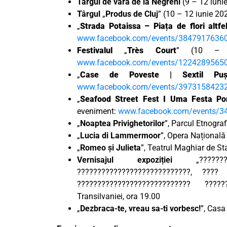
Târgul de vară de la Negreni
(9 – 12 iuni
Târgul
„
Produs de Cluj
” (10 – 12 iunie 20
„
Strada Potaissa – Piața de flori altfe
www.facebook.com/events/3847917636
Festivalul
„
Très Court
” (10 – 12
www.facebook.com/events/1224289565
„
Case de Poveste | Sextil Pușc
www.facebook.com/events/3973158423
„
Seafood Street Fest I Uma Festa Po
eveniment:
www.facebook.com/events/3
„
Noaptea Privighetorilor
”, Parcul Etnogra
„
Lucia di Lammermoor
”, Opera Națională
„
Romeo și Julieta
”, Teatrul Maghiar de Sta
Vernisajul expoziției
„??????
????????????????????????????, ???? 
???????????????????????????? ????
Transilvaniei, ora 19.00
„
Dezbraca-te, vreau sa-ti vorbesc!
”, Casa