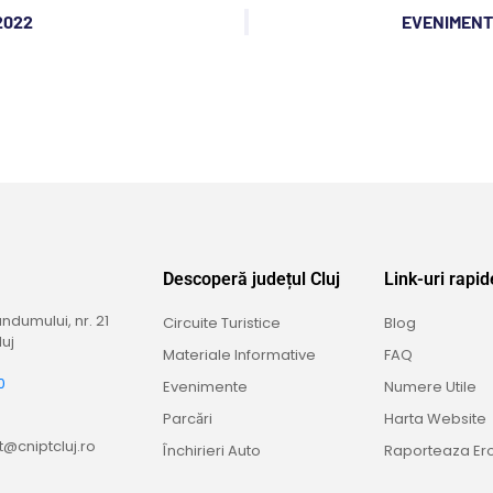
2022
EVENIMENTE
Descoperă județul Cluj
Link-uri rapid
dumului, nr. 21
Circuite Turistice
Blog
uj
Materiale Informative
FAQ
0
Evenimente
Numere Utile
9
Parcări
Harta Website
@cniptcluj.ro
Închirieri Auto
Raporteaza Er