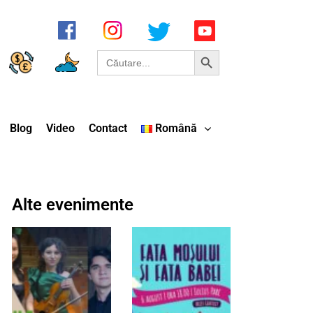
Search Button
Search
for:
Blog
Video
Contact
Română
Alte evenimente