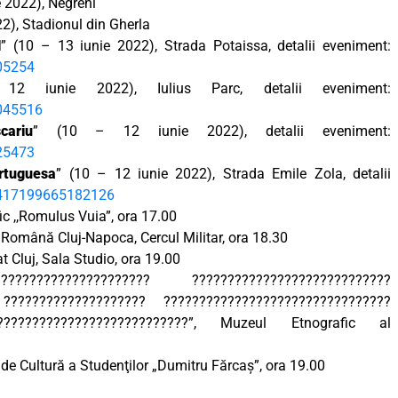
e 2022), Negreni
22), Stadionul din Gherla
l
” (10 – 13 iunie 2022), Strada Potaissa, detalii eveniment:
05254
 iunie 2022), Iulius Parc, detalii eveniment:
045516
ariu
” (10 – 12 iunie 2022), detalii eveniment:
25473
rtuguesa
” (10 – 12 iunie 2022), Strada Emile Zola, detalii
417199665182126
fic ,,Romulus Vuia”, ora 17.00
 Română Cluj-Napoca, Cercul Militar, ora 18.30
t Cluj, Sala Studio, ora 19.00
?????????????????????? ????????????????????????????
???????????????????? ????????????????????????????????
????????????????????????????”, Muzeul Etnografic al
 de Cultură a Studenţilor „Dumitru Fărcaș”, ora 19.00