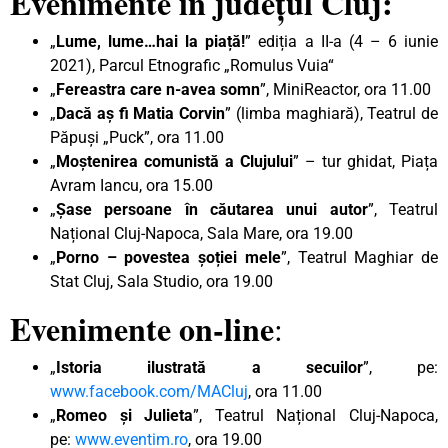
Evenimente în județul Cluj:
„
Lume, lume…hai la piață!
” ediția a II-a (4 – 6 iunie
2021), Parcul Etnografic „Romulus Vuia“
„
Fereastra care n-avea somn
”, MiniReactor, ora 11.00
„
Dacă aș fi Matia Corvin
” (limba maghiară), Teatrul de
Păpuși „Puck”, ora 11.00
„
Moștenirea comunistă a Clujului
” – tur ghidat, Piața
Avram Iancu, ora 15.00
„
Șase persoane în căutarea unui autor
”, Teatrul
Național Cluj-Napoca, Sala Mare, ora 19.00
„
Porno – povestea șoției mele
”, Teatrul Maghiar de
Stat Cluj, Sala Studio, ora 19.00
Evenimente on-line
:
„
Istoria ilustrată a secuilor
”, pe:
www.facebook.com/MACluj
, ora 11.00
„
Romeo și Julieta
”, Teatrul Național Cluj-Napoca,
pe:
www.eventim.ro
, ora 19.00