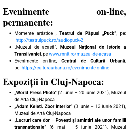
Evenimente on-line,
permanente:
Momente artistice ,
Teatrul de Păpuși „Puck”
, pe:
http://teatrulpuck.ro/audiopuck-2
„Muzeul de acasă”,
Muzeul Național de Istorie a
Transilvaniei
, pe
www.mnit.ro/muzeul-de-acasa
Evenimente on-line,
Centrul de Cultură Urbană
,
pe:
https://culturaurbana.ro/evenimente-online
Expoziții în Cluj-Napoca:
„
World Press Photo
” (2 iunie – 20 iunie 2021), Muzeul
de Artă Cluj-Napoca
„
Adam Keleti. Zbor interior
” (3 iunie – 13 iunie 2021),
Muzeul de Artă Cluj-Napoca
„
Lucruri care dor – Poveşti şi amintiri ale unor familii
transnaţionale
” (6 mai – 5 iunie 2021), Muzeul