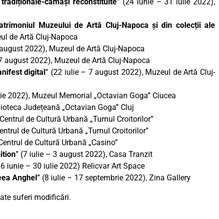
tradiționale-cămăși reconstituite
” (24 iunie – 31 iulie 2022),
patrimoniul Muzeului de Artă Cluj-Napoca și din colecții ale
eul de Artă Cluj-Napoca
7 august 2022), Muzeul de Artă Cluj-Napoca
– 7 august 2022), Muzeul de Artă Cluj-Napoca
ifest digital
” (22 iulie – 7 august 2022), Muzeul de Artă Cluj-
iulie 2022), Muzeul Memorial „Octavian Goga” Ciucea
iblioteca Județeană „Octavian Goga” Cluj
 Centrul de Cultură Urbană „Turnul Croitorilor”
Centrul de Cultură Urbană „Turnul Croitorilor”
 Centrul de Cultură Urbană „Casino”
ition
” (7 iulie – 3 august 2022), Casa Tranzit
16 iunie – 30 iulie 2022) Relicvar Art Space
eea Anghel
” (8 iulie – 17 septembrie 2022), Zina Gallery
te suferi modificări.