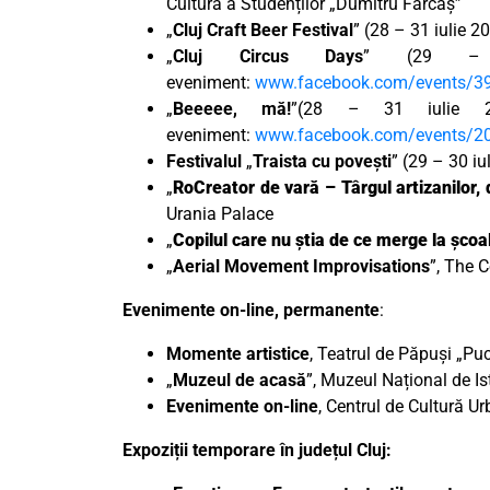
Cultură a Studenților „Dumitru Fărcaș”
„
Cluj Craft Beer Festival
” (28 – 31 iulie 20
„
Cluj Circus Days
” (29 – 3
eveniment:
www.facebook.com/events/3
„
Beeeee, mă!
”(28 – 31 iulie 20
eveniment:
www.facebook.com/events/2
Festivalul
„
Traista cu povești
” (29 – 30 iu
„
RoCreator de vară – Târgul artizanilor, d
Urania Palace
„
Copilul care nu știa de ce merge la școa
„
Aerial Movement Improvisations
”, The 
Evenimente on-line, permanente
:
Momente artistice
, Teatrul de Păpuși „Puc
„
Muzeul de acasă
”, Muzeul Național de Ist
Evenimente on-line
, Centrul de Cultură U
Expoziții temporare în județul Cluj: