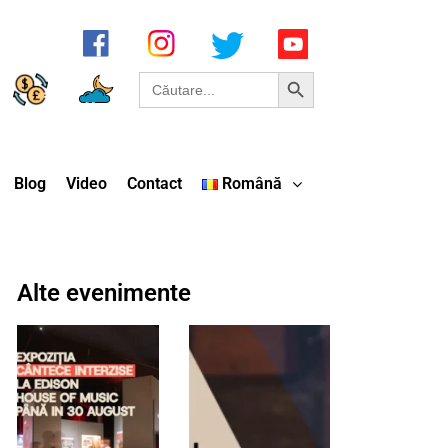
Search Button
Search
for:
Blog
Video
Contact
Română
Alte evenimente