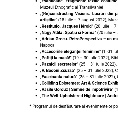
„
Eșantioane. Fragmente textile-costume 
Muzeul Etnografic al Transilvaniei
„
(Re)constructing Visions. Lucrări din 
artiștilo
r” (18 iulie – 7 august 2022), Muz
„
Restitutio. Jacques Hérold
” (20 iulie – 
„
Nagy Attila. Spațiu și Formă
” (20 iulie 
„
Adrian Grecu. RetroPerspectiva – un man
Napoca
„
Accesoriile eleganței feminine
” (1 -31 
„
Poftiți la masă!
” (19 – 30 iulie 2022), B
„
Paznicii secretelor
” (25 – 31 iulie 2022),
„
V. Bodoni Zsuzsa
” (25 – 31 iulie 2022), 
„
Fascinanta natură
” (25 – 31 iulie 2022),
„
Colliding Epistemes: Art & Science Exhib
„
Vasile Gorduz | Semne de împotrivire
” (
„
The Well-Upholstered Nightmare | Andr
* Programul de desfășurare al evenimentelor poa