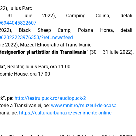
22), Iulius Parc
1 iulie 2022), Camping Colina, detalii
96944045822607
22), Black Sheep Camp, Poiana Horea, detalii
062022223976353/?ref=newsfeed
lie 2022), Muzeul Etnografic al Transilvaniei
esignerilor și artiștilor din Transilvania
” (30 – 31 iulie 2022),
lă
”, Reactor, Iulius Parc, ora 11.00
Cosmic House, ora 17.00
k”, pe:
http://teatrulpuck.ro/audiopuck-2
orie a Transilvaniei, pe:
www.mnit.ro/muzeul-de-acasa
rbană, pe:
https://culturaurbana.ro/evenimente-online