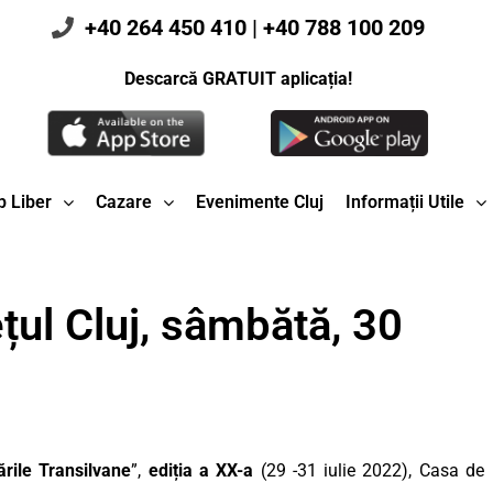
+40 264 450 410
|
+40 788 100 209
Descarcă GRATUIT aplicația!
 Liber
Cazare
Evenimente Cluj
Informații Utile
țul Cluj, sâmbătă, 30
ările Transilvane
”,
ediția a XX-a
(29 -31 iulie 2022), Casa de