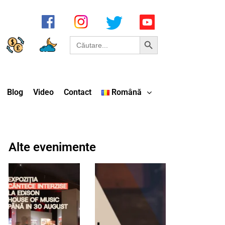
Search Button
Search
for:
Blog
Video
Contact
Română
Alte evenimente