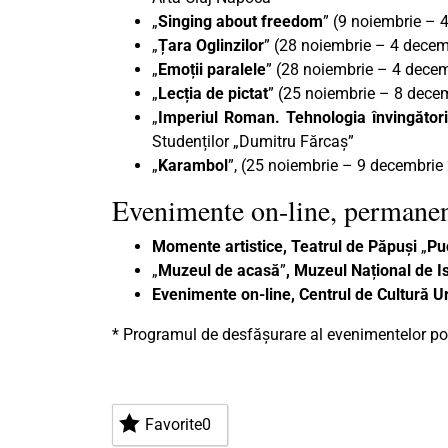
„
Singing about freedom
” (9 noiembrie – 
„
Țara Oglinzilor
” (28 noiembrie – 4 decemb
„
Emoții paralele
” (28 noiembrie – 4 decem
„
Lecția de pictat
” (25 noiembrie – 8 decem
„
Imperiul Roman. Tehnologia învingători
Studenților „Dumitru Fărcaș”
„
Karambol
”, (25 noiembrie – 9 decembri
Evenimente on-line, permanen
Momente artistice, Teatrul de Păpuși
„
Pu
„
Muzeul de acasă
”
, Muzeul Național de Is
Evenimente on-line, Centrul de Cultură U
* Programul de desfășurare al evenimentelor poa
Favorite
0