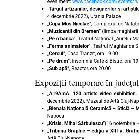
eveniment:
www.facebook.com/events/4
Târgul artizanilor, designerilor și artiști
4 decembrie 2022), Urania Palace
„
Cupa Moș Nicolae
”, Complexul de Nataţie
„
Muzicanții din Bremen
” (limba maghiară)
„
Pe o bancă
”, Teatrul Național „Aureliu M
„
Ferma animalelor
”, Teatrul Maghiar de S
„
Cercul
”, Casa Tranzit, ora 19.00
„
Pe drum
”, Insomnia Café & Bistro, ora 19
„
Sub apă
”, Reactor, ora 20.00
Expoziții temporare în județul
„
A19AmA. 120 artists video exhibition. 2
decembrie 2022), Muzeul de Artă Cluj-Na
„
Bienala Națională Ceramică – Sticlă – M
Napoca
„
Krisis. Mihai Sârbulescu
”(16 noiembrie 
„
Tribuna Graphic – ediţia a XIII-a. Grafi
Artă Cluj-Napoca