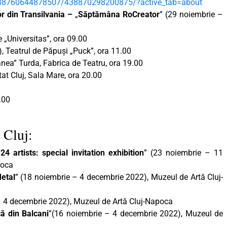
38760644878507/438870298200875/?active_tab=about
lor din Transilvania –
„
Săptămâna RoCreator
” (29 noiembrie –
 „Universitas”, ora 09.00
, Teatrul de Păpuși „Puck”, ora 11.00
anea” Turda, Fabrica de Teatru, ora 19.00
tat Cluj, Sala Mare, ora 20.00
.00
 Cluj:
4 artists: special invitation exhibition
” (23 noiembrie – 11
poca
etal
” (18 noiembrie – 4 decembrie 2022), Muzeul de Artă Cluj-
– 4 decembrie 2022), Muzeul de Artă Cluj-Napoca
că din
Balcani
”(16 noiembrie – 4 decembrie 2022), Muzeul de