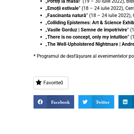
„
Poftiți la masă!
” (19 – 30 iulie 2022), B
„
Emoții estivale
” (18 – 24 iulie 2022), Cen
„
Fascinanta natură
” (18 – 24 iulie 2022),
„
Colliding Epistemes: Art & Science Exhib
„
Vasile Gorduz | Semne de împotrivire
” (
„
There is no concept, only my intuition
” (
„
The Well-Upholstered Nightmare | Andr
* Programul de desfășurare al evenimentelor poa
Favorite
0
Facebook
Twitter