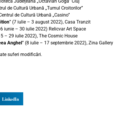
iblioteca Județeană „Octavian Goga” Cluj
trul de Cultură Urbană „Turnul Croitorilor”
 Centrul de Cultură Urbană „Casino”
ition
” (7 iulie – 3 august 2022), Casa Tranzit
16 iunie – 30 iulie 2022) Relicvar Art Space
15 – 29 iulie 2022), The Cosmic House
eea Anghel
” (8 iulie – 17 septembrie 2022), Zina Gallery
te suferi modificări.
LinkedIn