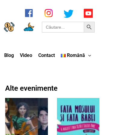
Search Button
Search
for:
Blog
Video
Contact
Română
Alte evenimente