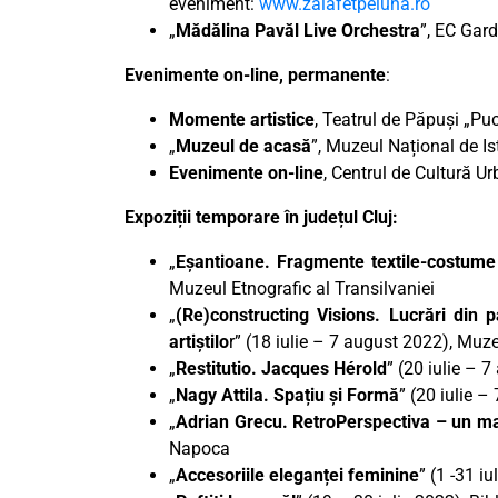
eveniment:
www.zaiafetpeluna.ro
„
Mădălina Pavăl Live Orchestra
”, EC Gard
Evenimente on-line, permanente
:
Momente artistice
, Teatrul de Păpuși „Puc
„
Muzeul de acasă
”, Muzeul Național de Ist
Evenimente on-line
, Centrul de Cultură U
Expoziții temporare în județul Cluj:
„
Eșantioane. Fragmente textile-costume 
Muzeul Etnografic al Transilvaniei
„
(Re)constructing Visions. Lucrări din 
artiștilo
r” (18 iulie – 7 august 2022), Muz
„
Restitutio. Jacques Hérold
” (20 iulie – 
„
Nagy Attila. Spațiu și Formă
” (20 iulie 
„
Adrian Grecu. RetroPerspectiva – un man
Napoca
„
Accesoriile eleganței feminine
” (1 -31 