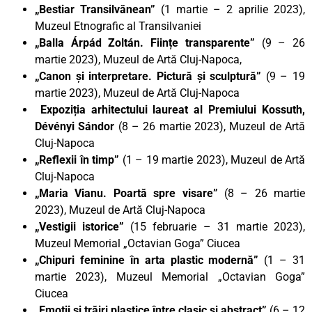
„Bestiar Transilvănean”
(1 martie – 2 aprilie 2023),
Muzeul Etnografic al Transilvaniei
„Balla Árpád Zoltán. Ființe transparente”
(9 – 26
martie 2023), Muzeul de Artă Cluj-Napoca,
„Canon și interpretare. Pictură și sculptură”
(9 – 19
martie 2023), Muzeul de Artă Cluj-Napoca
Expoziția arhitectului laureat al Premiului Kossuth,
Dévényi Sándor
(8 – 26 martie 2023), Muzeul de Artă
Cluj-Napoca
„Reflexii în timp”
(1 – 19 martie 2023), Muzeul de Artă
Cluj-Napoca
„Maria Vianu. Poartă spre visare”
(8 – 26 martie
2023), Muzeul de Artă Cluj-Napoca
„Vestigii istorice”
(15 februarie – 31 martie 2023),
Muzeul Memorial „Octavian Goga” Ciucea
„Chipuri feminine în arta plastic modernă”
(1 – 31
martie 2023), Muzeul Memorial „Octavian Goga”
Ciucea
„Emoții și trăiri plastice între clasic și abstract”
(6 – 12