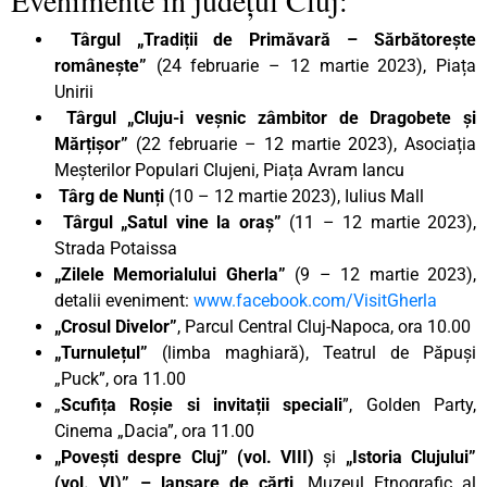
Târgul „Tradiții de Primăvară – Sărbătorește
românește”
(24 februarie – 12 martie 2023), Piața
Unirii
Târgul „Cluju-i veșnic zâmbitor de Dragobete și
Mărțișor”
(22 februarie – 12 martie 2023), Asociația
Meșterilor Populari Clujeni, Piața Avram Iancu
Târg de Nunți
(10 – 12 martie 2023), Iulius Mall
Târgul „Satul vine la oraș”
(11 – 12 martie 2023),
Strada Potaissa
„Zilele Memorialului Gherla”
(9 – 12 martie 2023),
detalii eveniment:
www.facebook.com/VisitGherla
„Crosul Divelor”
, Parcul Central Cluj-Napoca, ora 10.00
„Turnulețul”
(limba maghiară), Teatrul de Păpuși
„Puck”, ora 11.00
„
Scufița Roșie si invitații speciali
”, Golden Party,
Cinema „Dacia”, ora 11.00
„Povești despre Cluj” (vol. VIII)
și
„Istoria Clujului”
(vol. VI)”
– lansare de cărți
, Muzeul Etnografic al