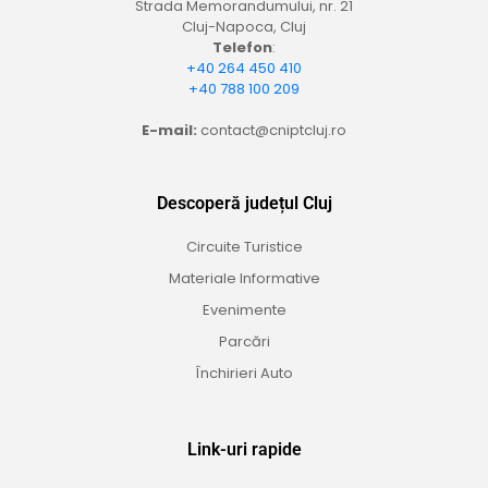
Strada Memorandumului, nr. 21
Cluj-Napoca, Cluj
Telefon
:
+40 264 450 410
+40 788 100 209
E-mail:
contact@cniptcluj.ro
Descoperă județul Cluj
Circuite Turistice
Materiale Informative
Evenimente
Parcări
Închirieri Auto
Link-uri rapide