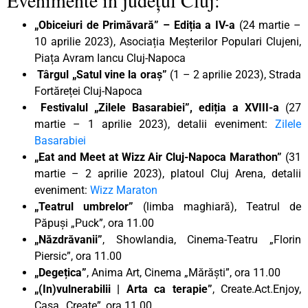
„Obiceiuri de Primăvară” – Ediția a
IV-a
(24 martie –
10 aprilie 2023), Asociația Meșterilor Populari Clujeni,
Piața Avram Iancu Cluj-Napoca
Târgul „Satul vine la oraș”
(1 – 2 aprilie 2023), Strada
Fortăreței Cluj-Napoca
Festivalul „Zilele Basarabiei”, ediția a XVIII-a
(27
martie – 1 aprilie 2023), detalii eveniment:
Zilele
Basarabiei
„Eat and Meet at Wizz Air Cluj-Napoca Marathon”
(31
martie – 2 aprilie 2023), platoul Cluj Arena, detalii
eveniment:
Wizz Maraton
„Teatrul umbrelor”
(limba maghiară), Teatrul de
Păpuși „Puck”, ora 11.00
„Năzdrăvanii”
, Showlandia, Cinema-Teatru „Florin
Piersic”, ora 11.00
„Degețica”
, Anima Art, Cinema „Mărăști”, ora 11.00
„(In)vulnerabilii | Arta ca terapie”
, Create.Act.Enjoy,
Casa „Create”, ora 11.00