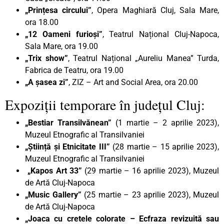
„Prințesa circului”
, Opera Maghiară Cluj, Sala Mare,
ora 18.00
„12 Oameni furioși”
, Teatrul Național Cluj-Napoca,
Sala Mare, ora 19.00
„Trix show”
, Teatrul Național „Aureliu Manea” Turda,
Fabrica de Teatru, ora 19.00
„A șasea zi”
, ZIZ – Art and Social Area, ora 20.00
Expoziții temporare în județul Cluj:
„Bestiar Transilvănean”
(1 martie – 2 aprilie 2023),
Muzeul Etnografic al Transilvaniei
„Știință și Etnicitate III”
(28 martie – 15 aprilie 2023),
Muzeul Etnografic al Transilvaniei
„Kapos Art 33”
(29 martie – 16 aprilie 2023), Muzeul
de Artă Cluj-Napoca
„Music Gallery”
(25 martie – 23 aprilie 2023), Muzeul
de Artă Cluj-Napoca
„Joaca cu cretele colorate – Ecfraza revizuită sau