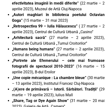
efectivitatea imaginii în medii diferite”
(22 martie – 2
aprilie 2023), Muzeul de Artă Cluj-Napoca
„Autori maghiari în biblioteca poetului Octavian
Goga”
(15 martie – 31 mai 2023)
„Retrospectiva 99 – Iulia Hălaucescu”
( 27 martie – 2
aprilie 2023), Centrul de Cultură Urbană „Casino”
„Arhitectură sacră”
(27 martie – 2 aprilie 2023),
Centrul de Cultură Urbană „Turnul Croitorilor”
„Humans being humans”
(27 martie – 2 aprilie 2023),
Centrul de Cultură Urbană „Turnul Croitorilor”
„Portrete ale Efemerului – cele mai frumoase
fotografii de spectacol 2010-2023”
(16 martie – 15
aprilie 2023), B-dul Eroilor
„Une copie mécanique : La chambre bleue”
(30 martie
– 13 aprilie 2023), Institutul Francez Cluj-Napoca
„
(A)ere de primăvară – Istorii. Sărbători. Tradiții
” (29
martie – 19 aprilie 2023), Iulius Mall
„Share, Tag or Dye Again Show”
(31 martie – 20 mai
2023), Galeria de Artă „Camera”