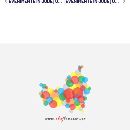
EVENIMENTE ÎN JUDEȚUL CLUJ, MARȚI, 2 MAI 2023:
EVENIMENTE ÎN JUDEȚUL CLUJ, JOI, 4 MAI 2023: