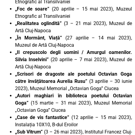
Etnografic al Transilvaniei
„Foc de soare”
(20 aprilie – 15 mai 2023), Muzeul
Etnografic al Transilvaniei
„Realitatea oglindită”
(3 – 21 mai 2023), Muzeul de
Artă Cluj-Napoca
„În Mormânt, Viață”
(27 aprilie – 14 mai 2023),
Muzeul de Artă Cluj-Napoca
„Il crepuscolo degli uomini / Amurgul oamenilor.
Silvia Inselvini”
(20 aprilie – 7 mai 2023), Muzeul de
Artă Cluj-Napoca
„Scrisori de dragoste ale poetului Octavian Goga
către învățătoarea Aurelia Rusu”
(3 aprilie – 30 iunie
2023), Muzeul Memorial „Octavian Goga” Ciucea
„Autori maghiari în biblioteca poetului Octavian
Goga”
(15 martie – 31 mai 2023), Muzeul Memorial
„Octavian Goga” Ciucea
„Case de vis fantastice”
(12 aprilie – 15 mai 2023),
Instalația 10X10, B-dul Eroilor
„Sub Vitrum”
(3 – 26 mai 2023), Institutul Francez Cluj-