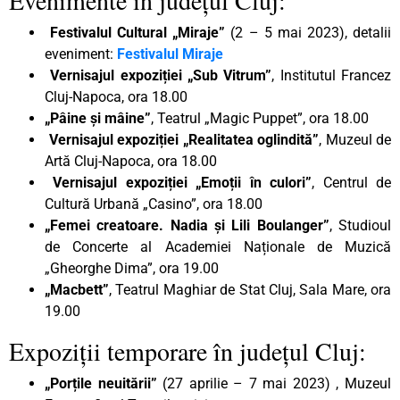
Festivalul Cultural „Miraje”
(2 – 5 mai 2023), detalii
eveniment:
Festivalul Miraje
Vernisajul expoziției „Sub Vitrum”
, Institutul Francez
Cluj-Napoca, ora 18.00
„Pâine și mâine”
, Teatrul „Magic Puppet”, ora 18.00
Vernisajul expoziției
„Realitatea oglindită”
, Muzeul de
Artă Cluj-Napoca, ora 18.00
Vernisajul expoziției „Emoții în culori”
, Centrul de
Cultură Urbană „Casino”, ora 18.00
„Femei creatoare. Nadia și Lili Boulanger”
, Studioul
de Concerte al Academiei Naționale de Muzică
„Gheorghe Dima”, ora 19.00
„Macbett”
, Teatrul Maghiar de Stat Cluj, Sala Mare, ora
19.00
Expoziții temporare în județul Cluj:
„Porțile neuitării”
(27 aprilie – 7 mai 2023) , Muzeul