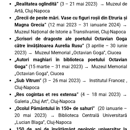
„Realitatea oglindită”
(3 – 21 mai 2023) → Muzeul de
Artă, Cluj-Napoca
„Grecii de peste mări. Vase cu figuri roșii din Etruria și
Magna Grecia”
(12 mai 2023 – 31 ianuarie 2024) →
Muzeul Național de Istorie a Transilvaniei, Cluj-Napoca
„Scrisori de dragoste ale poetului Octavian Goga
către învățătoarea Aurelia Rusu”
(3 aprilie – 30 iunie
2023) → Muzeul Memorial „Octavian Goga”, Ciucea
„Autori maghiari în biblioteca poetului Octavian
Goga”
(15 martie – 31 mai 2023) → Muzeul Memorial
„Octavian Goga”, Ciucea
„Sub Vitrum”
(3 – 26 mai 2023) → Institutul Francez ,
Cluj-Napoca
„Res cogintas et res extensa”
(4 – 18 mai 2023) →
Galeria „Cluj Art”, Cluj-Napoca
„Ocolul Pământului în 150+ de sahuri”
(20 ianuarie –
20 mai 2023) → Biblioteca Centrală Universitară
„Lucian Blaga”, Cluj-Napoca
„150 de ani de învățământ geologic universitar la