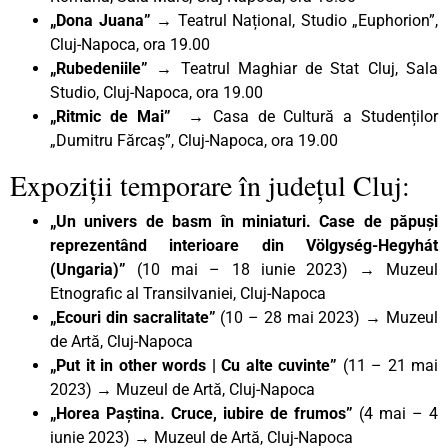
„Dona Juana”
→ Teatrul Național, Studio „Euphorion”,
Cluj-Napoca, ora 19.00
„Rubedeniile”
→ Teatrul Maghiar de Stat Cluj, Sala
Studio, Cluj-Napoca, ora 19.00
„Ritmic de Mai” →
Casa de Cultură a Studenților
„Dumitru Fărcaș”, Cluj-Napoca, ora 19.00
Expoziții temporare în județul Cluj:
„Un univers de basm în miniaturi. Case de păpuși
reprezentând interioare din Völgység-Hegyhát
(Ungaria)”
(10 mai – 18 iunie 2023) → Muzeul
Etnografic al Transilvaniei, Cluj-Napoca
„Ecouri din sacralitate”
(10 – 28 mai 2023) → Muzeul
de Artă, Cluj-Napoca
„Put it in other words | Cu alte cuvinte”
(11 – 21 mai
2023) → Muzeul de Artă, Cluj-Napoca
„Horea Paștina. Cruce, iubire de frumos”
(4 mai – 4
iunie 2023) → Muzeul de Artă, Cluj-Napoca