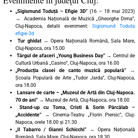
„Sigismund Toduță – Efigie 3D”
(16 – 18 mai 2023)
→ Academia Națională de Muzică „Gheorghe Dima”,
Cluj-Napoca, detalii eveniment:
Sigismund Toduta
efigie-3d
Tur ghidat
→ Opera Națională Română, Sala Mare,
Cluj-Napoca, ora 15.00
Târgul de afaceri „Young Business Day”
→ Centrul de
Cultură Urbană „Casino”, Cluj-Napoca, ora 16.00
„Producția clasei de canto muzică populară” →
Școala Populară de Arte „Tudor Jarda”, Cluj-Napoca,
ora 18.00
Lansare de carte – „Muzeul de Artă din Cluj-Napoca.
70 de ani” →
Muzeul de Artă, Cluj-Napoca, ora 18.00
Stand-up cu Toma, Cristi & Sorin Pârcălab –
„Accidente” →
Cinema-Teatru „Florin Piersic”, Cluj-
Napoca, orele 18.00 și 21.30
„Il Tabarro / Gianni Schicchi”
→ Opera Națională
Română, Sala Mare, Cluj-Napoca, ora 18.30