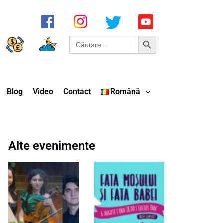
Search Button
Search
for:
Blog
Video
Contact
Română
Alte evenimente