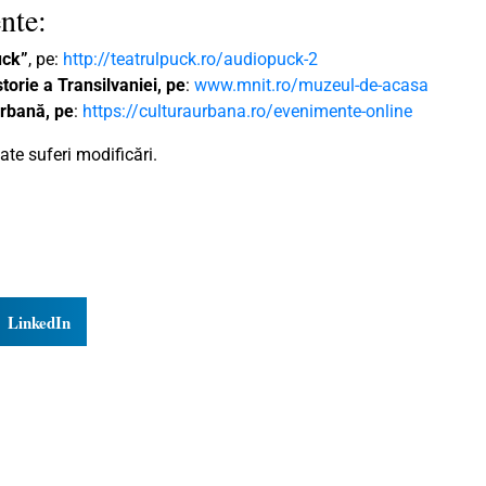
nte:
uck”
, pe:
http://teatrulpuck.ro/audiopuck-2
orie a Transilvaniei, pe
:
www.mnit.ro/muzeul-de-acasa
Urbană, pe
:
https://culturaurbana.ro/evenimente-online
te suferi modificări.
LinkedIn