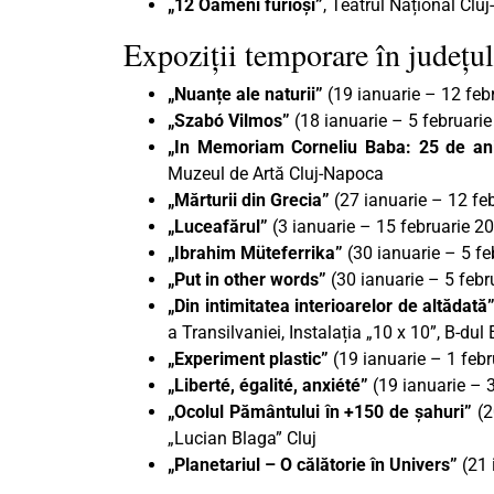
„12 Oameni furioși”
, Teatrul Național Clu
Expoziții temporare în județul
„Nuanțe ale naturii”
(19 ianuarie – 12 febr
„Szabó Vilmos”
(18 ianuarie – 5 februari
„In Memoriam Corneliu Baba: 25 de ani 
Muzeul de Artă Cluj-Napoca
„Mărturii din Grecia”
(27 ianuarie – 12 fe
„Luceafărul”
(3 ianuarie – 15 februarie 
„Ibrahim Müteferrika”
(30 ianuarie – 5 fe
„Put in other words”
(30 ianuarie – 5 febru
„Din intimitatea interioarelor de altădată
a Transilvaniei, Instalația „10 x 10”, B-dul 
„Experiment plastic”
(19 ianuarie – 1 febr
„Liberté, égalité, anxiété”
(19 ianuarie – 3
„Ocolul Pământului în +150 de şahuri”
(2
„Lucian Blaga” Cluj
„Planetariul – O călătorie în Univers”
(21 