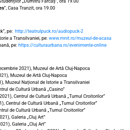
Studenților „Dumitru Fărcaș”, ora 19.00
es
”, Casa Tranzit, ora 19.00
ck”, pe:
http://teatrulpuck.ro/audiopuck-2
orie a Transilvaniei, pe:
www.mnit.ro/muzeul-de-acasa
rbană, pe:
https://culturaurbana.ro/evenimente-online
decembrie 2021), Muzeul de Artă Cluj-Napoca
021), Muzeul de Artă Cluj-Napoca
), Muzeul Național de Istorie a Transilvaniei
ntrul de Cultură Urbană „Casino”
2021), Centrul de Cultură Urbană „Turnul Croitorilor”
), Centrul de Cultură Urbană „Turnul Croitorilor”
trul de Cultură Urbană „Turnul Croitorilor”
21), Galeria „Cluj Art”
021), Galeria „Cluj Art”