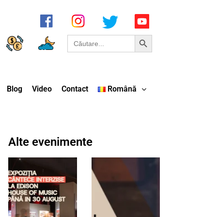
Search Button
Search
for:
Blog
Video
Contact
Română
Alte evenimente