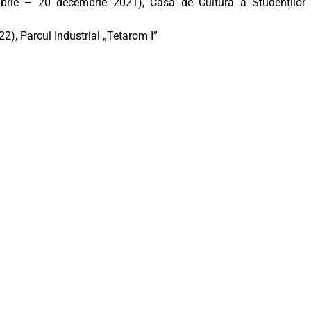
brie – 20 decembrie 2021), Casa de Cultură a Studenților
22), Parcul Industrial „Tetarom I”