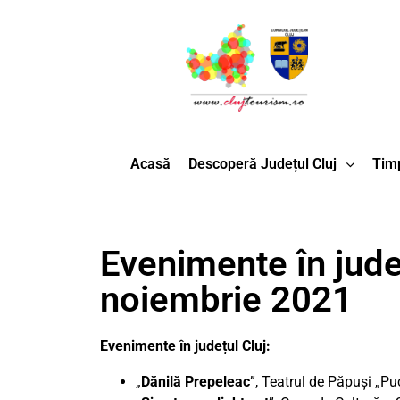
Acasă
Descoperă Județul Cluj
Timp
Evenimente în județ
noiembrie 2021
Evenimente în județul Cluj:
„
Dănilă Prepeleac
”, Teatrul de Păpuși „Pu