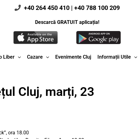
+40 264 450 410
|
+40 788 100 209
Descarcă GRATUIT aplicația!
 Liber
Cazare
Evenimente Cluj
Informații Utile
ul Cluj, marți, 23
ck”, ora 18.00