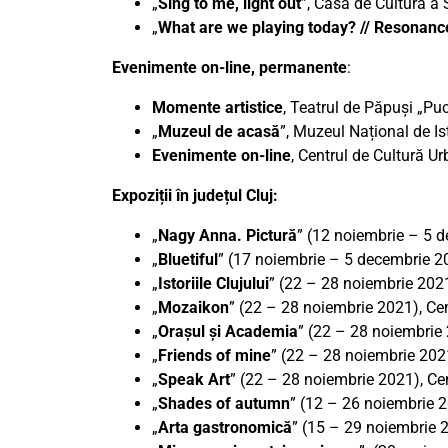
„
Sing to me, light out
”, Casa de Cultură a 
„
What are we playing today? // Resonanc
Evenimente on-line, permanente
:
Momente artistice
, Teatrul de Păpuși „Pu
„
Muzeul de acasă
”, Muzeul Național de Ist
Evenimente on-line
, Centrul de Cultură U
Expoziții în județul Cluj:
„
Nagy Anna. Pictură
” (12 noiembrie – 5 
„
Bluetiful
” (17 noiembrie – 5 decembrie 2
„
Istoriile Clujului
” (22 – 28 noiembrie 2021
„
Mozaikon
” (22 – 28 noiembrie 2021), Ce
„
Orașul și Academia
” (22 – 28 noiembrie 
„
Friends of mine
” (22 – 28 noiembrie 2021
„
Speak Art
” (22 – 28 noiembrie 2021), Cen
„
Shades of autumn
” (12 – 26 noiembrie 20
„
Arta gastronomică
” (15 – 29 noiembrie 2