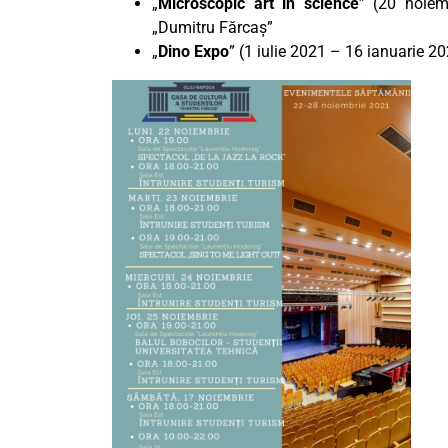
„
Microscopic art in science
” (20 noiem
„Dumitru Fărcaș”
„
Dino Expo
” (1 iulie 2021 – 16 ianuarie 20