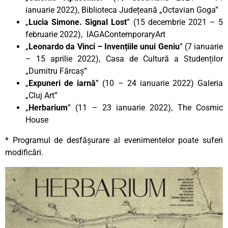
ianuarie 2022), Biblioteca Județeană „Octavian Goga”
„
Lucia Simone. Signal Lost
” (15 decembrie 2021 – 5
februarie 2022), IAGAContemporaryArt
„
Leonardo da Vinci – Invențiile unui Geniu
” (7 ianuarie
– 15 aprilie 2022), Casa de Cultură a Studenților
„Dumitru Fărcaș”
„
Expuneri de iarnă
” (10 – 24 ianuarie 2022) Galeria
„Cluj Art”
„
Herbarium
” (11 – 23 ianuarie 2022), The Cosmic
House
* Programul de desfășurare al evenimentelor poate suferi
modificări.