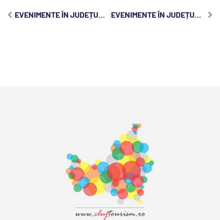
EVENIMENTE ÎN JUDEȚUL CLUJ, LUNI, 10 IANUARIE 2022
EVENIMENTE ÎN JUDEȚUL CLUJ, MIERCURI, 12 IANUARIE 2022