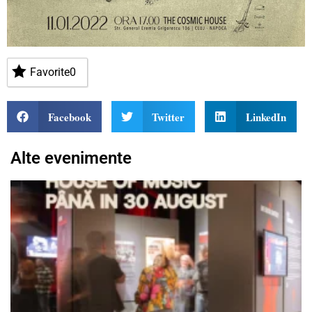
Favorite
0
Facebook
Twitter
LinkedIn
Alte evenimente