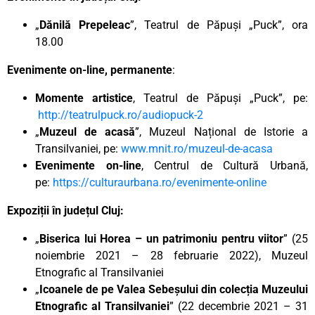
„
Dănilă Prepeleac
”, Teatrul de Păpuși „Puck”, ora
18.00
Evenimente on-line, permanente
:
Momente artistice
, Teatrul de Păpuși „Puck”, pe:
http://teatrulpuck.ro/audiopuck-2
„
Muzeul de acasă
”, Muzeul Național de Istorie a
Transilvaniei, pe:
www.mnit.ro/muzeul-de-acasa
Evenimente on-line
, Centrul de Cultură Urbană,
pe:
https://culturaurbana.ro/evenimente-online
Expoziții în județul Cluj:
„
Biserica lui Horea – un patrimoniu pentru viitor
” (25
noiembrie 2021 – 28 februarie 2022), Muzeul
Etnografic al Transilvaniei
„
Icoanele de pe Valea Sebeșului din colecția Muzeului
Etnografic al Transilvaniei
” (22 decembrie 2021 – 31