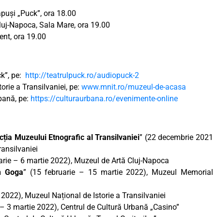
ăpuși „Puck”, ora 18.00
Cluj-Napoca, Sala Mare, ora 19.00
ent, ora 19.00
ck”, pe:
http://teatrulpuck.ro/audiopuck-2
orie a Transilvaniei, pe:
www.mnit.ro/muzeul-de-acasa
rbană, pe:
https://culturaurbana.ro/evenimente-online
ția Muzeului Etnografic al Transilvaniei
” (22 decembrie 2021
ransilvaniei
uarie – 6 martie 2022), Muzeul de Artă Cluj-Napoca
an Goga
” (15 februarie – 15 martie 2022), Muzeul Memorial
e 2022), Muzeul Național de Istorie a Transilvaniei
 – 3 martie 2022), Centrul de Cultură Urbană „Casino”