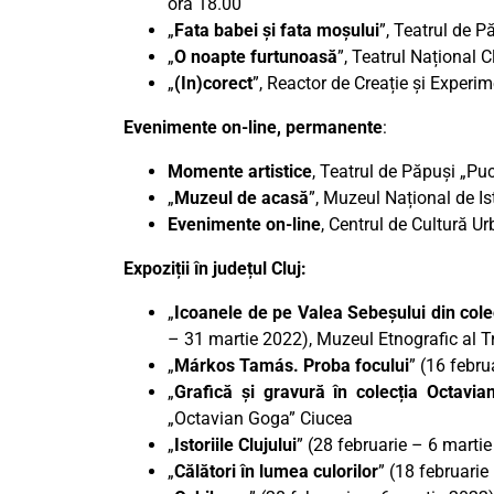
ora 18.00
„
Fata babei și fata moșului
”, Teatrul de P
„
O noapte furtunoasă
”, Teatrul Național 
„
(In)corect
”, Reactor de Creație și Experim
Evenimente on-line, permanente
:
Momente artistice
, Teatrul de Păpuși „Pu
„
Muzeul de acasă
”, Muzeul Național de Ist
Evenimente on-line
, Centrul de Cultură U
Expoziții în județul Cluj:
„
Icoanele de pe Valea Sebeșului din colec
– 31 martie 2022), Muzeul Etnografic al T
„
Márkos Tamás. Proba focului
” (16 febr
„
Grafică și gravură în colecția Octavi
„Octavian Goga” Ciucea
„
Istoriile Clujului
” (28 februarie – 6 marti
„
Călători în lumea culorilor
” (18 februarie