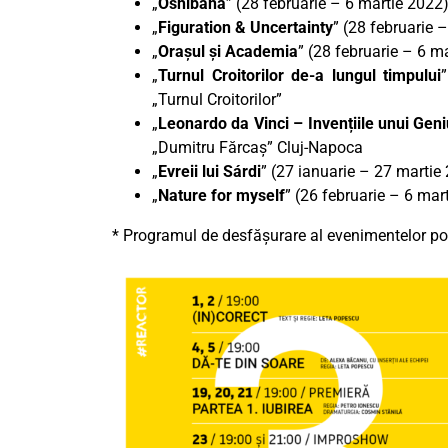
„
Oshibana
” (28 februarie – 6 martie 2022)
„
Figuration & Uncertainty
” (28 februarie 
„
Orașul și Academia
” (28 februarie – 6 ma
„
Turnul Croitorilor de-a lungul timpului
„Turnul Croitorilor”
„
Leonardo da Vinci – Invențiile unui Gen
„Dumitru Fărcaș” Cluj-Napoca
„
Evreii lui Sárdi
” (27 ianuarie – 27 marti
„
Nature for myself
” (26 februarie – 6 mar
* Programul de desfășurare al evenimentelor poa