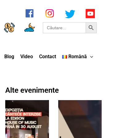
Search Button
Search
for:
Blog
Video
Contact
Română
Alte evenimente