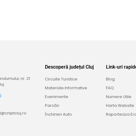
Descoperă județul Cluj
Link-uri rapid
dumului, nr. 21
Circuite Turistice
Blog
uj
Materiale Informative
FAQ
0
Evenimente
Numere Utile
9
Parcări
Harta Website
@cniptcluj.ro
Închirieri Auto
Raporteaza Er