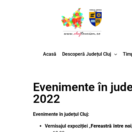
Acasă
Descoperă Județul Cluj
Timp
Evenimente în județ
2022
Evenimente în județul Cluj:
Vernisajul
expoziției
„
Fereastră între noi