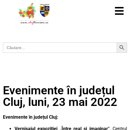
Search Button
Search
for:
Evenimente în județul
Cluj, luni, 23 mai 2022
Evenimente în județul Cluj:
Vernisajul expoziției
„
Între real și imaginar
”, Centrul