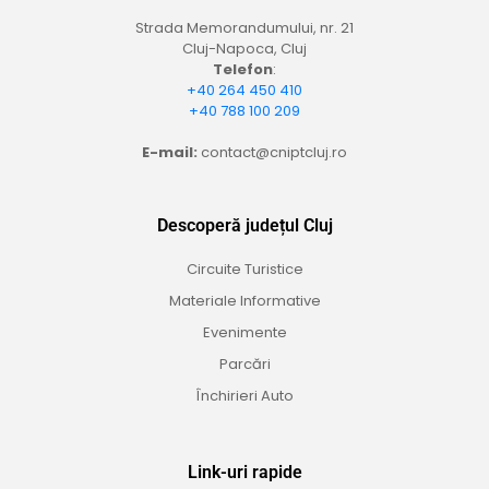
Strada Memorandumului, nr. 21
Cluj-Napoca, Cluj
Telefon
:
+40 264 450 410
+40 788 100 209
E-mail:
contact@cniptcluj.ro
Descoperă județul Cluj
Circuite Turistice
Materiale Informative
Evenimente
Parcări
Închirieri Auto
Link-uri rapide