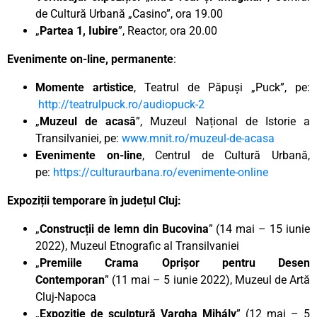
de Cultură Urbană „Casino”, ora 19.00
„
Partea 1, Iubire
”, Reactor, ora 20.00
Evenimente on-line, permanente
:
Momente artistice
, Teatrul de Păpuși „Puck”, pe:
http://teatrulpuck.ro/audiopuck-2
„
Muzeul de acasă
”, Muzeul Național de Istorie a
Transilvaniei, pe:
www.mnit.ro/muzeul-de-acasa
Evenimente on-line
, Centrul de Cultură Urbană,
pe:
https://culturaurbana.ro/evenimente-online
Expoziții temporare în județul Cluj:
„
Construcții de lemn din Bucovina
” (14 mai – 15 iunie
2022), Muzeul Etnografic al Transilvaniei
„
Premiile Crama Oprișor pentru Desen
Contemporan
” (11 mai – 5 iunie 2022), Muzeul de Artă
Cluj-Napoca
„
Expoziție de sculptură Vargha Mihály
” (12 mai – 5