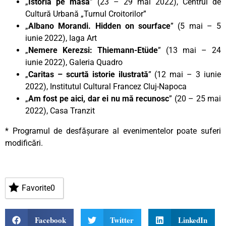
„
Istoria pe masă
” (23 – 29 mai 2022), Centrul de
Cultură Urbană „Turnul Croitorilor”
„
Albano Morandi. Hidden on sourface
” (5 mai – 5
iunie 2022), Iaga Art
„
Nemere Kerezsi: Thiemann-Etüde
” (13 mai – 24
iunie 2022), Galeria Quadro
„
Caritas – scurtă istorie ilustrată
” (12 mai – 3 iunie
2022), Institutul Cultural Francez Cluj-Napoca
„
Am fost pe aici, dar ei nu mă recunosc
” (20 – 25 mai
2022), Casa Tranzit
* Programul de desfășurare al evenimentelor poate suferi
modificări.
Favorite
0
Facebook
Twitter
LinkedIn