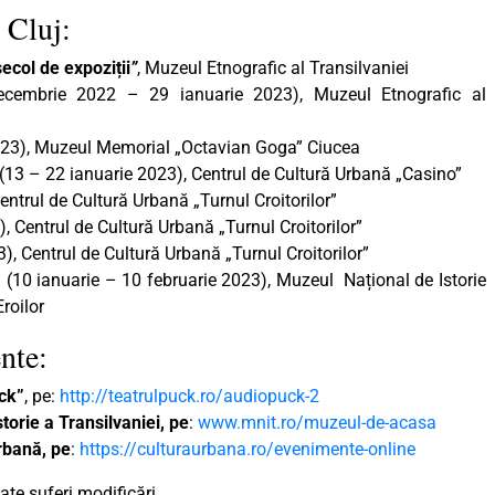
 Cluj:
ecol de expoziții
”
, Muzeul Etnografic al Transilvaniei
cembrie 2022 – 29 ianuarie 2023), Muzeul Etnografic al
2023), Muzeul Memorial „Octavian Goga” Ciucea
(13 – 22 ianuarie 2023), Centrul de Cultură Urbană „Casino”
ntrul de Cultură Urbană „Turnul Croitorilor”
, Centrul de Cultură Urbană „Turnul Croitorilor”
), Centrul de Cultură Urbană „Turnul Croitorilor”
”
(10 ianuarie – 10 februarie 2023), Muzeul Național de Istorie
Eroilor
nte:
ck”
, pe:
http://teatrulpuck.ro/audiopuck-2
orie a Transilvaniei, pe
:
www.mnit.ro/muzeul-de-acasa
rbană, pe
:
https://culturaurbana.ro/evenimente-online
te suferi modificări.