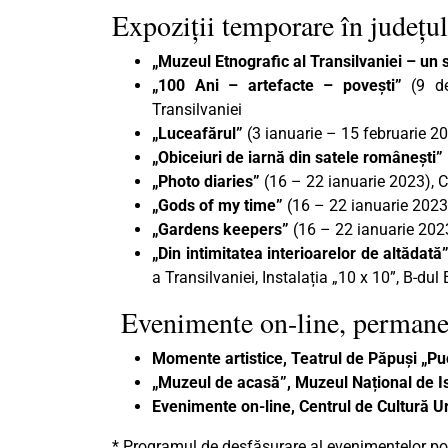
Expoziții temporare în județul
„Muzeul Etnografic al Transilvaniei – un s
„100 Ani – artefacte – povești”
(9 de
Transilvaniei
„Luceafărul”
(3 ianuarie – 15 februarie 
„Obiceiuri de iarnă din satele românești”
„Photo diaries”
(16 – 22 ianuarie 2023), Ce
„Gods of my time”
(16 – 22 ianuarie 2023)
„Gardens keepers”
(16 – 22 ianuarie 2023
„Din intimitatea interioarelor de altădată
a Transilvaniei, Instalația „10 x 10”, B-dul 
Evenimente on-line, permane
Momente artistice, Teatrul de Păpuși „Pu
„Muzeul de acasă”, Muzeul Național de Ist
Evenimente on-line, Centrul de Cultură U
* Programul de desfășurare al evenimentelor poa