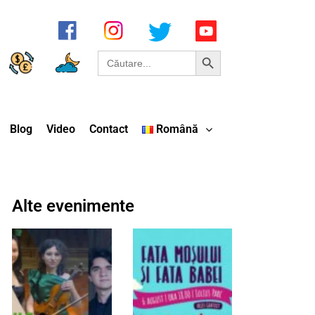
Search Button
Search
for:
Blog
Video
Contact
Română
Alte evenimente