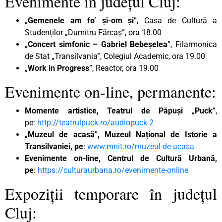
Evenimente în județul Cluj:
„
Gemenele am fo’ și-om și
”, Casa de Cultură a
Studenților „Dumitru Fărcaș”, ora 18.00
„
Concert simfonic – Gabriel Bebeșelea
”, Filarmonica
de Stat „Transilvania”, Colegiul Academic, ora 19.00
„
Work in Progress
”, Reactor, ora 19.00
Evenimente on-line, permanente:
Momente artistice, Teatrul de Păpuși
„
Puck
”,
pe:
http://teatrulpuck.ro/audiopuck-2
„
Muzeul de acasă
”
, Muzeul Național de Istorie a
Transilvaniei, pe
:
www.mnit.ro/muzeul-de-acasa
Evenimente on-line, Centrul de Cultură Urbană,
pe
:
https://culturaurbana.ro/evenimente-online
Expoziții temporare în județul
Cluj: