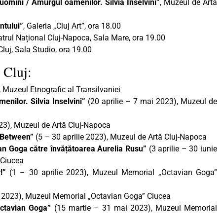
 uomini / Amurgul oamenilor. Silvia Inselvini”
, Muzeul de Artă
ntului”
, Galeria „Cluj Art”, ora 18.00
atrul Național Cluj-Napoca, Sala Mare, ora 19.00
Cluj, Sala Studio, ora 19.00
 Cluj:
, Muzeul Etnografic al Transilvaniei
enilor. Silvia Inselvini”
(20 aprilie – 7 mai 2023), Muzeul de
023), Muzeul de Artă Cluj-Napoca
n Between”
(5 – 30 aprilie 2023), Muzeul de Artă Cluj-Napoca
ian Goga către învățătoarea Aurelia Rusu”
(3 aprilie – 30 iunie
 Ciucea
!”
(1 – 30 aprilie 2023), Muzeul Memorial „Octavian Goga”
e 2023), Muzeul Memorial „Octavian Goga” Ciucea
Octavian Goga”
(15 martie – 31 mai 2023), Muzeul Memorial