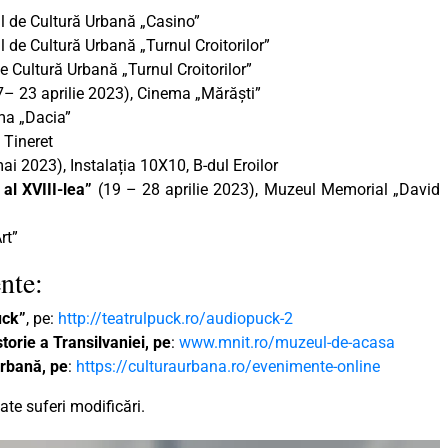
ul de Cultură Urbană „Casino”
l de Cultură Urbană „Turnul Croitorilor”
de Cultură Urbană „Turnul Croitorilor”
7– 23 aprilie 2023), Cinema „Mărăști”
ma „Dacia”
 Tineret
ai 2023), Instalația 10X10, B-dul Eroilor
 al XVIII-lea”
(19 – 28 aprilie 2023), Muzeul Memorial „David
rt”
nte:
uck”
, pe:
http://teatrulpuck.ro/audiopuck-2
orie a Transilvaniei, pe
:
www.mnit.ro/muzeul-de-acasa
Urbană, pe
:
https://culturaurbana.ro/evenimente-online
te suferi modificări.