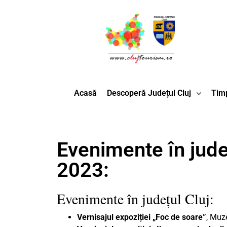
Acasă
Descoperă Județul Cluj
Timp
Evenimente în județu
2023:
Evenimente în județul Cluj:
Vernisajul expoziției „Foc de soare”
, Muze