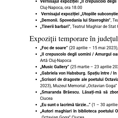
Vernisajul expoziției
„Il crepuscolo degli
Cluj-Napoca, ora 18.00
Vernisajul expoziției
„Utopiile subconștie
„Demonii. Spovedania lui Stavroghin”
, Te
„Tinerii barbari”
, Teatrul Maghiar de Stat 
Expoziții temporare în județul
„Foc de soare”
(20 aprilie – 15 mai 2023)
„Il crepuscolo degli uomini / Amurgul oam
Artă Cluj-Napoca
„Music Gallery”
(25 martie – 23 aprilie 2
„Gabriela von Habsburg. Spațiu între / I
„Scrisori de dragoste ale poetului Octav
2023), Muzeul Memorial „Octavian Goga”
„Smaranda Brăescu. Lăsați-mă să zbor
Ciucea
„Eu sunt o lacrimă târzie…”
(1 – 30 aprili
„Autori maghiari în biblioteca poetului 
„Octavian Goga” Ciucea