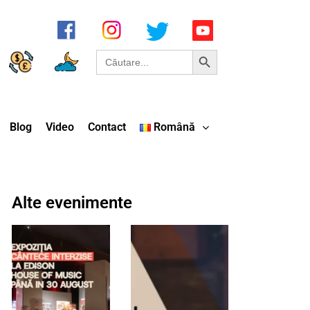
Search Button
Search
for:
Blog
Video
Contact
Română
Alte evenimente