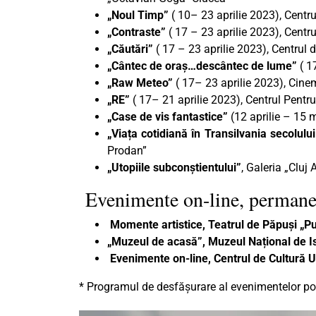
„Noul Timp”
( 10– 23 aprilie 2023), Centr
„Contraste”
( 17 – 23 aprilie 2023), Centru
„Căutări”
( 17 – 23 aprilie 2023), Centrul 
„Cântec de oraș…descântec de lume”
( 1
„Raw Meteo”
( 17– 23 aprilie 2023), Cine
„RE”
( 17– 21 aprilie 2023), Centrul Pentru
„Case de vis fantastice”
(12 aprilie – 15 m
„Viața cotidiană în Transilvania secolului
Prodan”
„Utopiile subconștientului”
, Galeria „Cluj A
Evenimente on-line, permane
Momente artistice, Teatrul de Păpuși „P
„Muzeul de acasă”, Muzeul Național de Ist
Evenimente on-line, Centrul de Cultură 
* Programul de desfășurare al evenimentelor poa