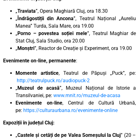
„
Traviata
”, Opera Maghiară Cluj, ora 18.30
„
Îndrăgostiții din Ancona
”, Teatrul Național „Aureliu
Manea” Turda, Sala Mare, ora 19.00
„
Porno – povestea soției mele
”, Teatrul Maghiar de
Stat Cluj, Sala Studio, ora 20.00
„
Monștri
”, Reactor de Creație și Experiment, ora 19.00
Evenimente on-line, permanente
:
Momente artistice
, Teatrul de Păpuși „Puck”, pe:
http://teatrulpuck.ro/audiopuck-2
„
Muzeul de acasă
”, Muzeul Național de Istorie a
Transilvaniei, pe:
www.mnit.ro/muzeul-de-acasa
Evenimente on-line
, Centrul de Cultură Urbană,
pe:
https://culturaurbana.ro/evenimente-online
Expoziții în județul Cluj:
„
Castele și cetăți de pe Valea Someșului la Cluj
” (20 –