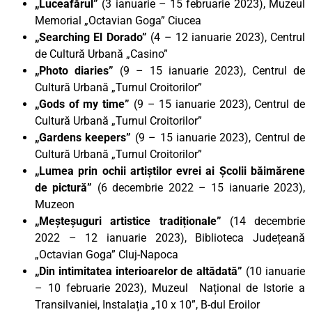
„Luceafărul”
(3 ianuarie – 15 februarie 2023), Muzeul
Memorial „Octavian Goga” Ciucea
„Searching El Dorado”
(4 – 12 ianuarie 2023), Centrul
de Cultură Urbană „Casino”
„Photo diaries”
(9 – 15 ianuarie 2023), Centrul de
Cultură Urbană „Turnul Croitorilor”
„Gods of my time”
(9 – 15 ianuarie 2023), Centrul de
Cultură Urbană „Turnul Croitorilor”
„Gardens keepers”
(9 – 15 ianuarie 2023), Centrul de
Cultură Urbană „Turnul Croitorilor”
„Lumea prin ochii artiștilor evrei ai Școlii băimărene
de pictură”
(6 decembrie 2022 – 15 ianuarie 2023),
Muzeon
„Meșteșuguri artistice tradiționale”
(14 decembrie
2022 – 12 ianuarie 2023), Biblioteca Județeană
„Octavian Goga” Cluj-Napoca
„Din intimitatea interioarelor de altădată”
(10 ianuarie
– 10 februarie 2023), Muzeul Național de Istorie a
Transilvaniei, Instalația „10 x 10”, B-dul Eroilor