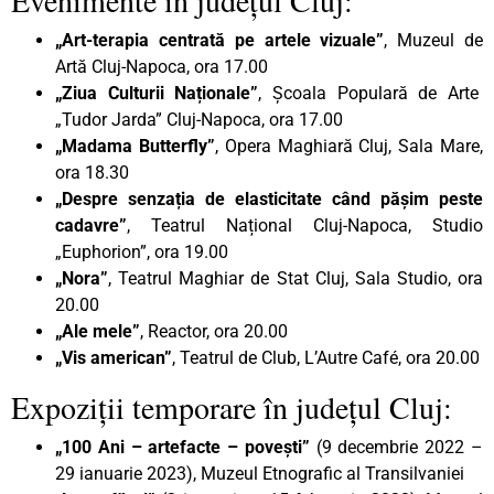
„Art-terapia centrată pe artele vizuale”
, Muzeul de
Artă Cluj-Napoca, ora 17.00
„Ziua Culturii Naționale”
, Școala Populară de Arte
„Tudor Jarda” Cluj-Napoca, ora 17.00
„Madama Butterfly”
, Opera Maghiară Cluj, Sala Mare,
ora 18.30
„Despre senzația de elasticitate când pășim peste
cadavre”
, Teatrul Național Cluj-Napoca, Studio
„Euphorion”, ora 19.00
„Nora”
, Teatrul Maghiar de Stat Cluj, Sala Studio, ora
20.00
„Ale mele”
, Reactor, ora 20.00
„Vis american”
, Teatrul de Club, L’Autre Café, ora 20.00
Expoziții temporare în județul Cluj:
„100 Ani – artefacte – povești”
(9 decembrie 2022 –
29 ianuarie 2023), Muzeul Etnografic al Transilvaniei