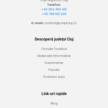
Cluj-Napoca, Cluj
Telefon
:
+40 264 450 410
+40 788 100 209
E-mail:
contact@cniptcluj.ro
Descoperă județul Cluj
Circuite Turistice
Materiale Informative
Evenimente
Parcări
Închirieri Auto
Link-uri rapide
Blog