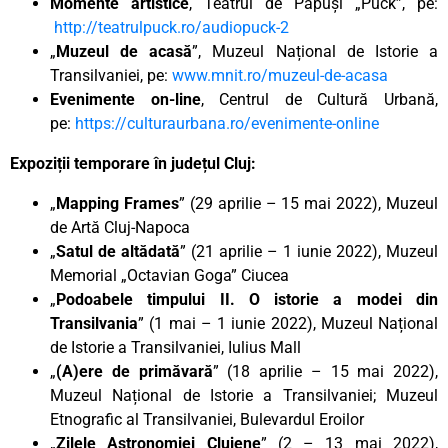
Momente artistice
, Teatrul de Păpuși „Puck”, pe:
http://teatrulpuck.ro/audiopuck-2
„
Muzeul de acasă
”, Muzeul Național de Istorie a
Transilvaniei, pe:
www.mnit.ro/muzeul-de-acasa
Evenimente on-line
, Centrul de Cultură Urbană,
pe:
https://culturaurbana.ro/evenimente-online
Expoziții temporare în județul Cluj:
„
Mapping Frames
” (29 aprilie – 15 mai 2022), Muzeul
de Artă Cluj-Napoca
„
Satul de altădată
” (21 aprilie – 1 iunie 2022), Muzeul
Memorial „Octavian Goga” Ciucea
„
Podoabele timpului II. O istorie a modei din
Transilvania
” (1 mai – 1 iunie 2022), Muzeul Național
de Istorie a Transilvaniei, Iulius Mall
„
(A)ere de primăvară
” (18 aprilie – 15 mai 2022),
Muzeul Național de Istorie a Transilvaniei; Muzeul
Etnografic al Transilvaniei, Bulevardul Eroilor
„
Zilele Astronomiei Clujene
” (2 – 13 mai 2022),