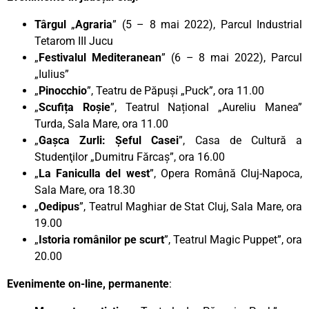
Târgul
„
Agraria
” (5 – 8 mai 2022), Parcul Industrial
Tetarom III Jucu
„
Festivalul Mediteranean
” (6 – 8 mai 2022), Parcul
„Iulius”
„
Pinocchio
”, Teatru de Păpuși „Puck”, ora 11.00
„
Scufița Roșie
”, Teatrul Național „Aureliu Manea”
Turda, Sala Mare, ora 11.00
„
Gașca Zurli: Șeful Casei
”, Casa de Cultură a
Studenţilor „Dumitru Fărcaș”, ora 16.00
„
La Faniculla del west
”, Opera Română Cluj-Napoca,
Sala Mare, ora 18.30
„
Oedipus
”, Teatrul Maghiar de Stat Cluj, Sala Mare, ora
19.00
„
Istoria românilor pe scurt
”, Teatrul Magic Puppet”, ora
20.00
Evenimente on-line, permanente
: