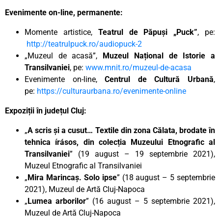
Evenimente on-line, permanente:
Momente artistice,
Teatrul de Păpuși „Puck”
, pe:
http://teatrulpuck.ro/audiopuck-2
„Muzeul de acasă”,
Muzeul Național de Istorie a
Transilvaniei
, pe:
www.mnit.ro/muzeul-de-acasa
Evenimente on-line,
Centrul de Cultură Urbană
,
pe:
https://culturaurbana.ro/evenimente-online
Expoziții în județul Cluj:
„
A scris și a cusut… Textile din zona Călata, brodate în
tehnica írásos, din colecția Muzeului Etnografic al
Transilvaniei
” (19 august – 19 septembrie 2021),
Muzeul Etnografic al Transilvaniei
„
Mira Marincaș. Solo ipse
” (18 august – 5 septembrie
2021), Muzeul de Artă Cluj-Napoca
„
Lumea arborilor
” (16 august – 5 septembrie 2021),
Muzeul de Artă Cluj-Napoca