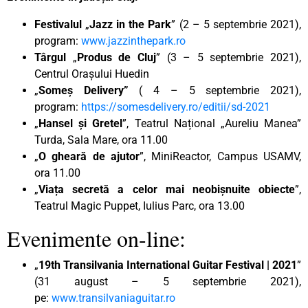
Festivalul
„
Jazz in the Park
” (2 – 5 septembrie 2021),
program:
www.jazzinthepark.ro
Târgul
„
Produs de Cluj
” (3 – 5 septembrie 2021),
Centrul Orașului Huedin
„
Someș Delivery”
( 4 – 5 septembrie 2021),
program:
https://somesdelivery.ro/editii/sd-2021
„
Hansel și Gretel
”, Teatrul Național „Aureliu Manea”
Turda, Sala Mare, ora 11.00
„
O gheară de ajutor
”, MiniReactor, Campus USAMV,
ora 11.00
„
Viața secretă a celor mai neobișnuite obiecte
”,
Teatrul Magic Puppet, Iulius Parc, ora 13.00
Evenimente on-line:
„
19th Transilvania International Guitar Festival | 2021
”
(31 august – 5 septembrie 2021),
pe:
www.transilvaniaguitar.ro